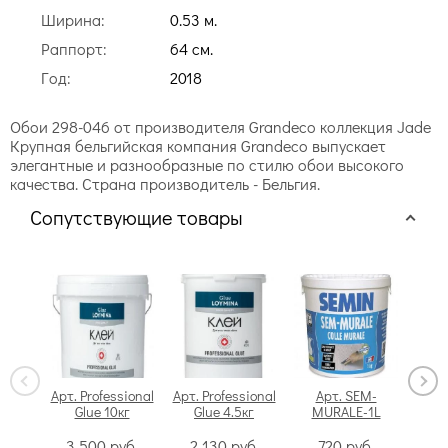
Ширина:
0.53 м.
Раппорт:
64 cм.
Год:
2018
Обои 298-046 от производителя Grandeco коллекция Jade
Крупная бельгийская компания Grandeco выпускает
элегантные и разнообразные по стилю обои высокого
качества. Страна производитель - Бельгия.
Сопутствующие товары
Арт. Professional
Арт. Professional
Арт. SEM-
Glue 10кг
Glue 4.5кг
MURALE-1L
Swi
3 500
руб.
2 130
руб.
720
руб.