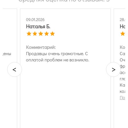
09.01.2026
28.0
Наталья Б.
Наи
Комментарий:
Ком
 цены
Продавцы очень грамотные. С
Сам
оплатой проблем не возникло.
Оче
фре
<
>
асс
гла
Кач
кол
вар
Пок
нах
все
умн
пок