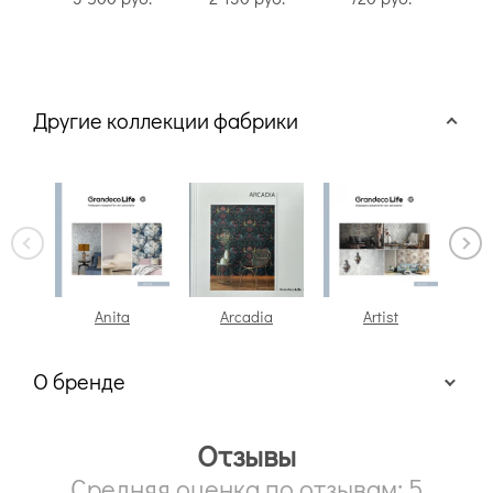
Другие коллекции фабрики
Anita
Arcadia
Artist
At
О бренде
Отзывы
Средняя оценка по отзывам: 5