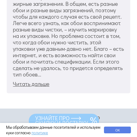
жирные загрязнения. В общем, есть разные
обои и разные виды загрязнений, поэтому
чтобы для каждого случая есть свой рецепт.
Легче всего узнать, как обои воспринимают
разные виды чистки, – изучить маркировку
на их упаковке. Но проблема состоит в том,
что когда обои нужно чистить, этой
упаковки уже давным-давно нет. Благо – есть
интернет, и есть возможность найти свои
обои и почитать спецификации. Если этого
сделать не удалось, то придется определять
тип обоев...
Читать дальше
Остались вопросы?
УЗНАЙТЕ ПРО
СКИДКУ И ДОСТАВКУ
Мы всё знаем про обои, звоните прямо сейчас:
Мы обрабатываем данные посетителей и используем
ОК
куки согласно
политике
8-800-555-64-34