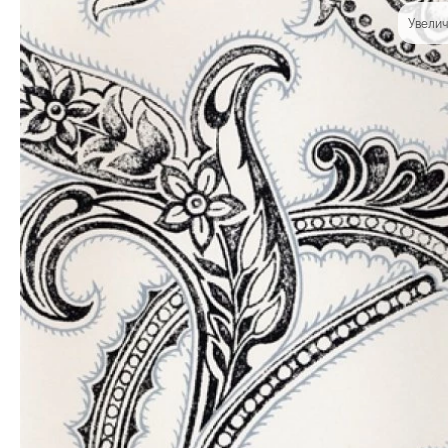
Увелич