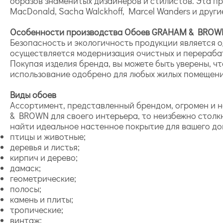
образов знаменитых дизайнеров и стилистов. Эта пра
MacDonald, Sacha Walckhoff, Marcel Wanders и други
Особенности производства Обоев GRAHAM & BROW
Безопасность и экологичность продукции является 
осуществляется модернизация очистных и перераба
Покупая изделия бренда, вы можете быть уверены, ч
использование одобрено для любых жилых помещени
Виды обоев
Ассортимент, представленный брендом, огромен и н
& BROWN для своего интерьера, то неизбежно столк
найти идеальное настенное покрытие для вашего до
птицы и животные;
деревья и листья;
кирпич и дерево;
дамаск;
геометрические;
полосы;
камень и плиты;
тропические;
винтаж;