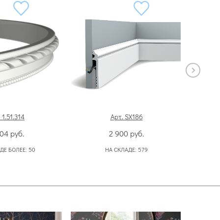
 1.51.314
Арт. SX186
604
руб.
2 900
руб.
ДЕ БОЛЕЕ:
50
НА СКЛАДЕ:
579