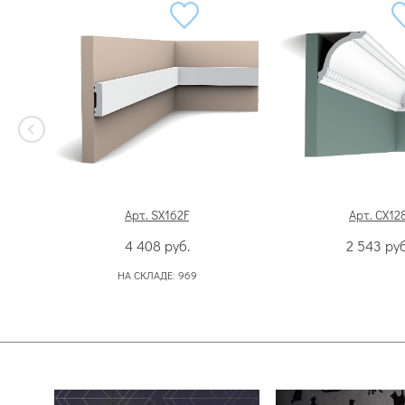
Арт. SX162F
Арт. CX12
4 408
руб.
2 543
руб
НА СКЛАДЕ:
969