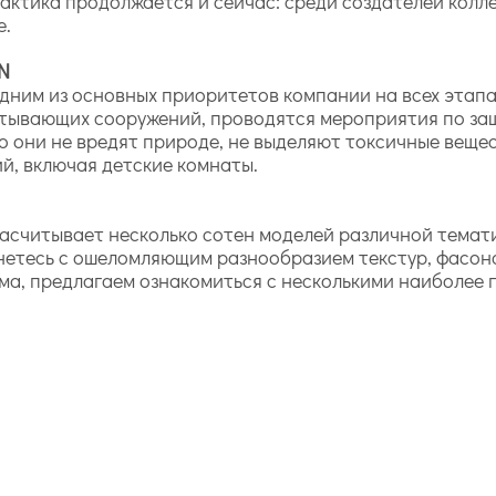
ктика продолжается и сейчас: среди создателей коллек
е.
N
одним из основных приоритетов компании на всех этапа
тывающих сооружений, проводятся мероприятия по за
то они не вредят природе, не выделяют токсичные веще
й, включая детские комнаты.
асчитывает несколько сотен моделей различной темат
нетесь с ошеломляющим разнообразием текстур, фасоно
ма, предлагаем ознакомиться с несколькими наиболее