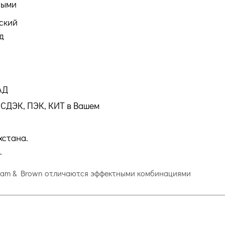
ными
ский
д
АД
СДЭК, ПЭК, КИТ в Вашем
хстана.
.
raham & Brown отличаются эффектными комбинациями