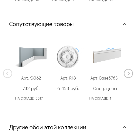
50
Сопутствующие товары
Арт. SX162
Арт. R18
Арт. Base5763 i
Ар
732
руб.
6 453
руб.
Спец. цена
3
НА СКЛАДЕ:
5317
НА СКЛАДЕ:
1
Другие обои этой коллекции