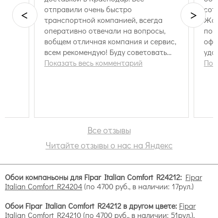
отправили очень быстро
сот
<
>
транспортной компанией, всегда
Жан
оперативно отвечали на вопросы,
пом
вобщем отличная компания и сервис,
офо
всем рекомендую! Буду советовать
удо
друзьям
Показать весь комментарий
ост
Пок
рек
Все отзывы
Читайте отзывы о нас на Яндекс
Обои компаньоны для Fipar Italian Comfort R24212:
Fipar
Italian Comfort R24204
(по 4700 руб., в наличии: 17рул.)
Обои Fipar Italian Comfort R24212 в другом цвете:
Fipar
Italian Comfort R24210
(по 4700 руб., в наличии: 51рул.),