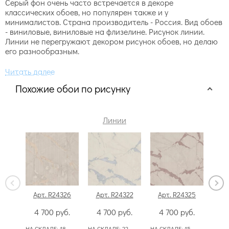
Серый фон очень часто встречается в декоре
классических обоев, но популярен также и у
минималистов. Страна производитель - Россия. Вид обоев
- виниловые, виниловые на флизелине. Рисунок линии.
Линии не перегружают декором рисунок обоев, но делаю
его разнообразным.
Похожие обои по рисунку
Линии
Арт. R24326
Арт. R24322
Арт. R24325
Арт
4 700
руб.
4 700
руб.
4 700
руб.
4
НА СКЛАДЕ:
18
НА СКЛАДЕ:
22
НА СКЛАДЕ:
15
НА СК