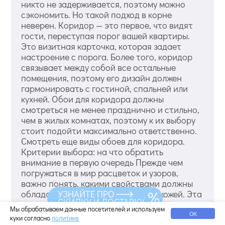
никто не задерживается, поэтому можно
сэкономить. Но такой подход в корне
неверен. Коридор — это первое, что видят
гости, переступая порог вашей квартиры.
Это визитная карточка, которая задает
настроение с порога. Более того, коридор
связывает между собой все остальные
помещения, поэтому его дизайн должен
гармонировать с гостиной, спальней или
кухней. Обои для коридора должны
смотреться не менее празднично и стильно,
чем в жилых комнатах, поэтому к их выбору
стоит подойти максимально ответственно.
Смотреть еще виды обоев для коридора.
Критерии выбора: на что обратить
внимание в первую очередь Прежде чем
погружаться в мир расцветок и узоров,
важно понять, какими свойствами должны
УЗНАЙТЕ ПРО
обладать идеальные обои для прихожей. Эта
СКИДКУ И ДОСТАВКУ
зона подвергается серьезным нагрузкам:
Мы обрабатываем данные посетителей и используем
здесь трется одежда, с обуви летят брызги
ОК
куки согласно
политике