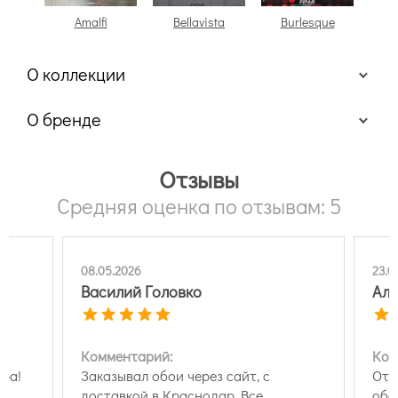
Amalfi
Bellavista
Burlesque
О коллекции
О бренде
Отзывы
Средняя оценка по отзывам: 5
08.05.2026
23.0
Василий Головко
Але
Комментарий:
Ком
ра!
Заказывал обои через сайт, с
Отл
доставкой в Краснодар. Все
обо