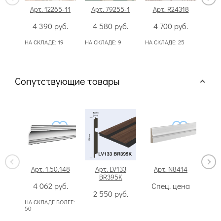
Арт. 12265-11
Арт. 79255-1
Арт. R24318
Ар
4 390
руб.
4 580
руб.
4 700
руб.
4
НА СКЛАДЕ:
19
НА СКЛАДЕ:
9
НА СКЛАДЕ:
25
НА С
Сопутствующие товары
Арт. 1.50.148
Арт. LV133
Арт. N8414
Ар
BR395K
4 062
руб.
Спец. цена
4
2 550
руб.
НА СКЛАДЕ БОЛЕЕ:
50