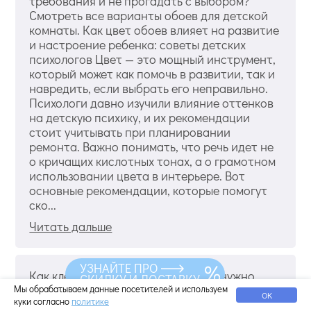
требования и не прогадать с выбором?
Смотреть все варианты обоев для детской
комнаты. Как цвет обоев влияет на развитие
и настроение ребенка: советы детских
психологов Цвет — это мощный инструмент,
который может как помочь в развитии, так и
навредить, если выбрать его неправильно.
Психологи давно изучили влияние оттенков
на детскую психику, и их рекомендации
стоит учитывать при планировании
ремонта. Важно понимать, что речь идет не
о кричащих кислотных тонах, а о грамотном
использовании цвета в интерьере. Вот
основные рекомендации, которые помогут
ско...
Читать дальше
УЗНАЙТЕ ПРО
Как клеить текстильные обои: что нужно
СКИДКУ И ДОСТАВКУ
учесть
Мы обрабатываем данные посетителей и используем
ОК
куки согласно
политике