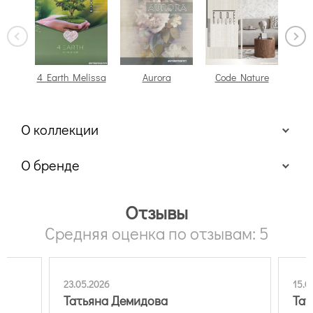
4 Earth Melissa
Aurora
Code Nature
E
О коллекции
О бренде
Erismann
Отзывы
Средняя оценка по отзывам: 5
15.05.2026
05.
Татьяна Петрова
Инк