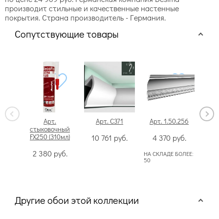
производит стильные и качественные настенные
покрытия. Страна производитель - Германия.
Сопутствующие товары
Арт.
Арт. C371
Арт. 1.50.256
Арт
стыковочный
FX250 (310мл)
10 761
руб.
4 370
руб.
2
2 380
руб.
НА СКЛАДЕ БОЛЕЕ:
НА СК
50
50
Другие обои этой коллекции