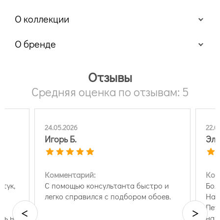
О коллекции
О бренде
Отзывы
Средняя оценка по отзывам: 5
24.05.2026
22.0
Игорь Б.
Эл
Комментарий:
Ком
тук,
С помощью консультанта быстро и
Бол
легко справился с подбором обоев.
Нам
Пет
<
>
ть не
нал