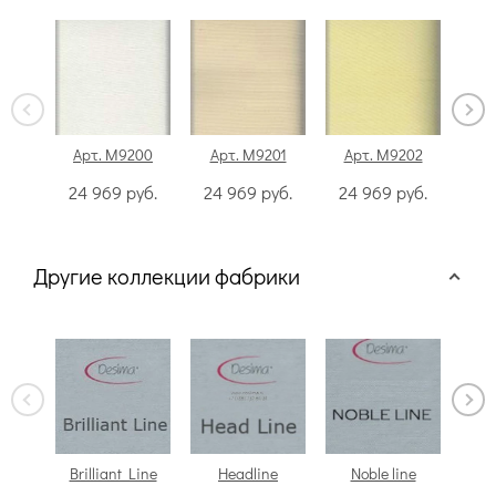
Арт. M9200
Арт. M9201
Арт. M9202
Ар
24 969
руб.
24 969
руб.
24 969
руб.
24
Другие коллекции фабрики
Brilliant Line
Headline
Noble line
Ob