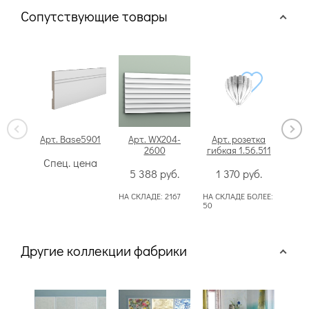
Сопутствующие товары
Арт. Base5901
Арт. WX204-
Арт. розетка
Ар
2600
гибкая 1.56.511
Спец. цена
4
5 388
руб.
1 370
руб.
НА С
НА СКЛАДЕ:
2167
НА СКЛАДЕ БОЛЕЕ:
50
Другие коллекции фабрики