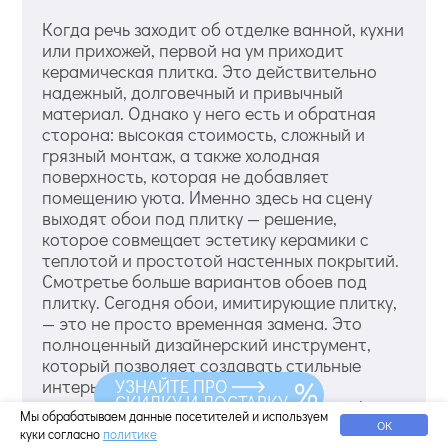
Когда речь заходит об отделке ванной, кухни
или прихожей, первой на ум приходит
керамическая плитка. Это действительно
надежный, долговечный и привычный
материал. Однако у него есть и обратная
сторона: высокая стоимость, сложный и
грязный монтаж, а также холодная
поверхность, которая не добавляет
помещению уюта. Именно здесь на сцену
выходят обои под плитку — решение,
которое совмещает эстетику керамики с
теплотой и простотой настенных покрытий.
Смотретье больше вариантов обоев под
плитку. Сегодня обои, имитирующие плитку,
— это не просто временная замена. Это
полноценный дизайнерский инструмент,
который позволяет создавать стильные
УЗНАЙТЕ ПРО
интерьеры в скандинавском стиле,
СКИДКУ И ДОСТАВКУ
провансе, баухаусе, хай-теке и даже лофте.
Мы обрабатываем данные посетителей и используем
Главное — правильно подобрать текстуру,
ОК
куки согласно
политике