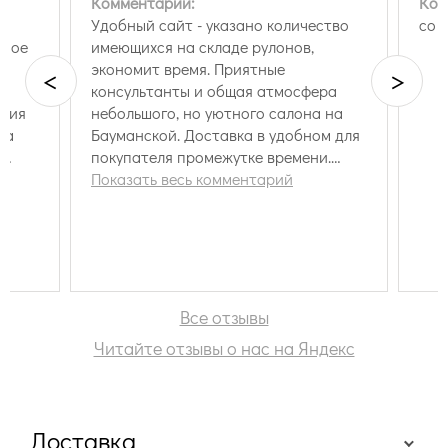
Комментарий:
Ком
Удобный сайт - указано количество
со 
вное
имеющихся на складе рулонов,
е
экономит время. Приятные
<
>
консультанты и общая атмосфера
твия
небольшого, но уютного салона на
за
Бауманской. Доставка в удобном для
н
покупателя промежутке времени.
бо
Обои упакованы в прочные
Показать весь комментарий
ощь!
картонные коробки, исключающие их
повреждения при транспортировке. В
день доставки шел не дождь, а
настоящий адский ливень, что не
помешало водителю донести заказ
под козырек подъезда. Скидку
Все отзывы
попросить забыли, но консультант
Читайте отзывы о нас на Яндекс
сама о ней напомнила во время
оформления заказа. Только хорошие
впечатления. Однозначная
рекомендация.
Доставка