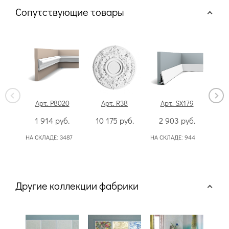
Сопутствующие товары
Арт. P8020
Арт. R38
Арт. SX179
Арт
1 914
руб.
10 175
руб.
2 903
руб.
2
НА СКЛАДЕ:
3487
НА СКЛАДЕ:
944
НА СК
50
Другие коллекции фабрики