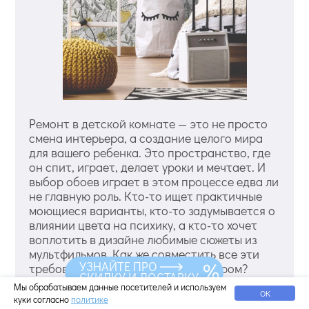
Ремонт в детской комнате — это не просто
смена интерьера, а создание целого мира
для вашего ребенка. Это пространство, где
он спит, играет, делает уроки и мечтает. И
выбор обоев играет в этом процессе едва ли
не главную роль. Кто-то ищет практичные
моющиеся варианты, кто-то задумывается о
влиянии цвета на психику, а кто-то хочет
воплотить в дизайне любимые сюжеты из
мультфильмов. Как же совместить все эти
УЗНАЙТЕ ПРО
требования и не прогадать с выбором?
СКИДКУ И ДОСТАВКУ
Смотреть все варианты обоев для детской
Мы обрабатываем данные посетителей и используем
ОК
комнаты. Как цвет обоев влияет на развитие
куки согласно
политике