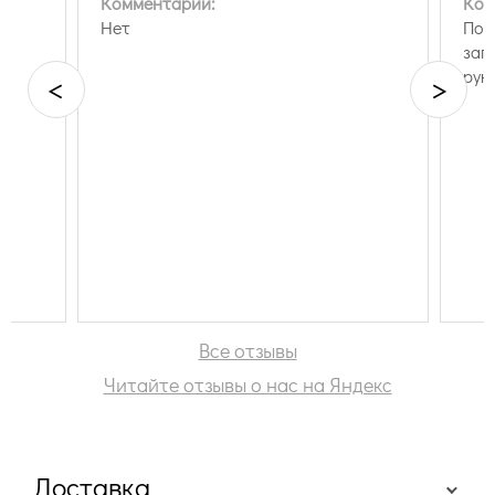
Комментарий:
Ком
Нет
Пон
зап
рук
<
>
Все отзывы
Читайте отзывы о нас на Яндекс
Доставка