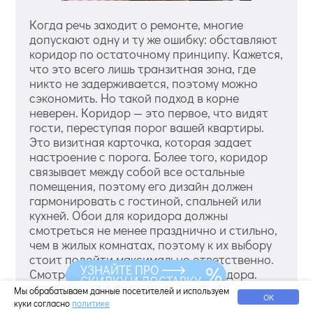
Когда речь заходит о ремонте, многие
допускают одну и ту же ошибку: обставляют
коридор по остаточному принципу. Кажется,
что это всего лишь транзитная зона, где
никто не задерживается, поэтому можно
сэкономить. Но такой подход в корне
неверен. Коридор — это первое, что видят
гости, переступая порог вашей квартиры.
Это визитная карточка, которая задает
настроение с порога. Более того, коридор
связывает между собой все остальные
помещения, поэтому его дизайн должен
гармонировать с гостиной, спальней или
кухней. Обои для коридора должны
смотреться не менее празднично и стильно,
чем в жилых комнатах, поэтому к их выбору
стоит подойти максимально ответственно.
УЗНАЙТЕ ПРО
Смотреть еще виды обоев для коридора.
СКИДКУ И ДОСТАВКУ
Критерии выбора: на что обратить
Мы обрабатываем данные посетителей и используем
ОК
внимание в первую очередь Прежде чем
куки согласно
политике