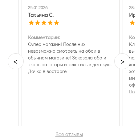
25.01.2026
28.0
Татьяна С.
Ири
Комментарий:
Ком
Супер магазин! После них
Кли
невозможно смотреть на обои в
выс
обычном магазине! Заказала обо и
под
<
>
ткань на шторы и текстиль в детскую.
ком
Дочка в восторге
хот
мно
офо
сбо
Пок
дос
Все отзывы