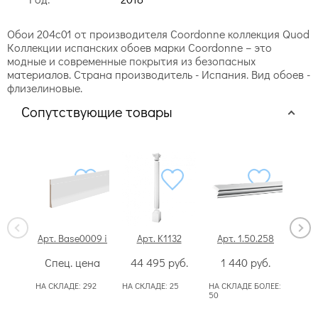
Обои 204c01 от производителя Coordonne коллекция Quod
Коллекции испанских обоев марки Coordonne – это
модные и современные покрытия из безопасных
материалов. Страна производитель - Испания. Вид обоев -
флизелиновые.
Сопутствующие товары
Арт. Base0009 i
Арт. K1132
Арт. 1.50.258
А
Спец. цена
44 495
руб.
1 440
руб.
1
НА СКЛАДЕ:
292
НА СКЛАДЕ:
25
НА СКЛАДЕ БОЛЕЕ:
НА С
50