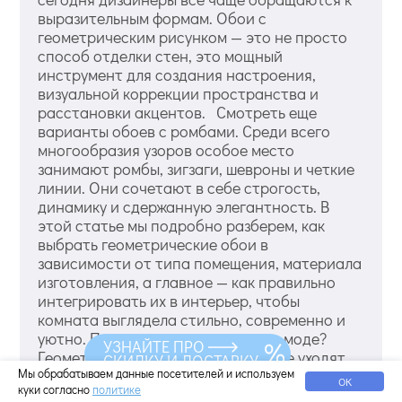
выразительным формам. Обои с
геометрическим рисунком — это не просто
способ отделки стен, это мощный
инструмент для создания настроения,
визуальной коррекции пространства и
расстановки акцентов. Смотреть еще
варианты обоев с ромбами. Среди всего
многообразия узоров особое место
занимают ромбы, зигзаги, шевроны и четкие
линии. Они сочетают в себе строгость,
динамику и сдержанную элегантность. В
этой статье мы подробно разберем, как
выбрать геометрические обои в
зависимости от типа помещения, материала
изготовления, а главное — как правильно
интегрировать их в интерьер, чтобы
комната выглядела стильно, современно и
уютно. Почему геометрия снова в моде?
УЗНАЙТЕ ПРО
Геометрические принты никогда не уходят
СКИДКУ И ДОСТАВКУ
из мира дизайна полностью, но сегодня они
Мы обрабатываем данные посетителей и используем
ОК
куки согласно
политике
переживают настоящий р...