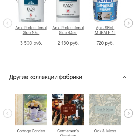
Арт. Professional
Арт. Professional
Арт. SEM-
Glue 10кг
Glue 4.5кг
MURALE-1L
Swi
3 500
руб.
2 130
руб.
720
руб.
Другие коллекции фабрики
Cottage Garden
Gentlemen's
Oak & Moss
P
Quarters