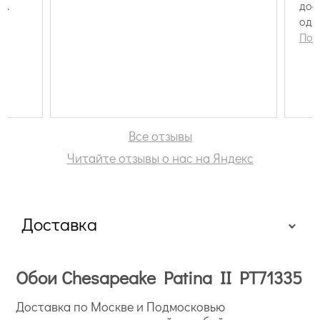
о.
дос
оди
вре
Пок
Все отзывы
Читайте отзывы о нас на Яндекс
Доставка
Обои Chesapeake Patina II PT71335
Доставка по Москве и Подмосковью