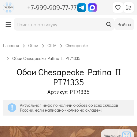
+7-999-909-77-77
Войти
Главная
Обои
США
Chesapeake
Обои Chesapeake Patina II PT71335
Обои Chesapeake Patina II
PT71335
Артикул: PT71335
Актуальная инфо по наличию обоев со всех складов
России, если написано «кол-во на складе»!
Увеличить