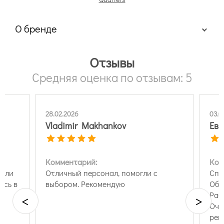
О бренде
Отзывы
Средняя оценка по отзывам: 5
28.02.2026
03.0
Vladimir Makhankov
Евг
Комментарий:
Ком
нили
Отличный персонал, помогли с
Спа
ись в
выбором. Рекомендую
Обо
Раб
<
>
Оче
рег