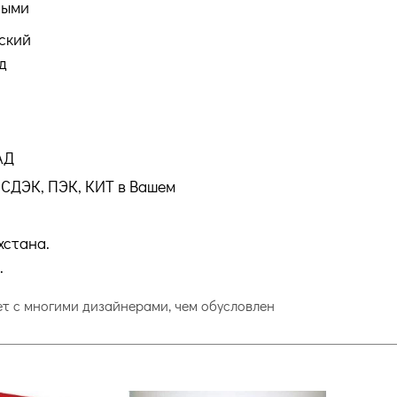
ными
ский
д
АД
СДЭК, ПЭК, КИТ в Вашем
хстана.
.
т с многими дизайнерами, чем обусловлен