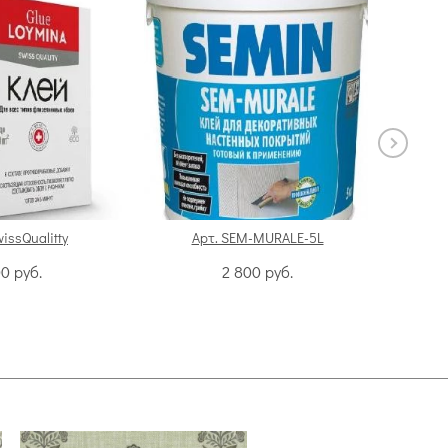
wissQualitty
Арт. SEM-MURALE-5L
00
руб.
2 800
руб.