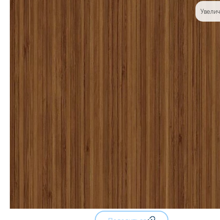
Увелич