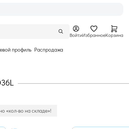
Войти
Избранное
Корзина
евой профиль
Распродажа
036L
о «кол-во на складе»!