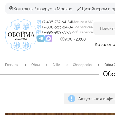
Контакты / шоурум в Москве
Дизайнерам и а
+7-495-737-64-34
Москва и МО
+7-800-555-64-34
Все регионы
+7-999-909-77-77
Моб. телефон
9:00 - 23:00
Каталог 
Главная
Обои
США
Chesapeake
Обои 
Обо
Актуальная инфо 