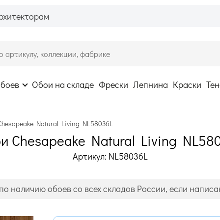
рхитекторам
обоев
Обои на складе
Фрески
Лепнина
Краски
Тен
Chesapeake Natural Living NL58036L
и Chesapeake Natural Living NL58
Артикул: NL58036L
по наличию обоев со всех складов России, если написан