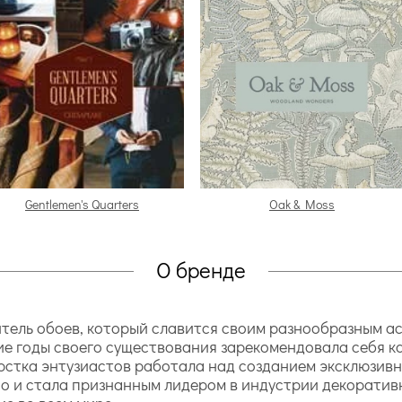
Gentlemen's Quarters
Oak & Moss
О бренде
итель обоев, который славится своим разнообразным а
гие годы своего существования зарекомендовала себя 
орстка энтузиастов работала над созданием эксклюзивн
но и стала признанным лидером в индустрии декоратив