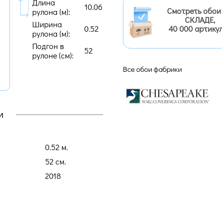
Длина
10.06
Смотреть обои
рулона (м):
СКЛАДЕ,
Ширина
0.52
40 000 артику
рулона (м):
Подгон в
52
рулоне (cм):
Все обои фабрики
и
0.52 м.
52 cм.
2018