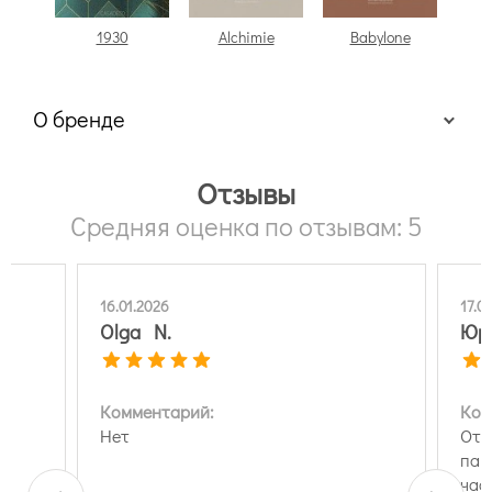
1930
Alchimie
Babylone
C
О бренде
Отзывы
Средняя оценка по отзывам: 5
16.01.2026
17.0
Olga N.
Юр
Комментарий:
Ком
е
Нет
Отл
пар
час