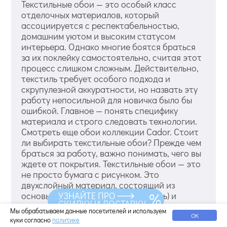
Текстильные обои — это особый класс
отделочных материалов, который
ассоциируется с респектабельностью,
домашним уютом и высоким статусом
интерьера. Однако многие боятся браться
за их поклейку самостоятельно, считая этот
процесс слишком сложным. Действительно,
текстиль требует особого подхода и
скрупулезной аккуратности, но назвать эту
работу непосильной для новичка было бы
ошибкой. Главное — понять специфику
материала и строго следовать технологии.
Смотреть еще обои коллекции Cador. Стоит
ли выбирать текстильные обои? Прежде чем
браться за работу, важно понимать, чего вы
ждете от покрытия. Текстильные обои — это
не просто бумага с рисунком. Это
двухслойный материал, состоящий из
УЗНАЙТЕ ПРО
основы (флизелин, бумага или ткань) и
СКИДКУ И ДОСТАВКУ
декоративного тканевого слоя (лен, джут,
Мы обрабатываем данные посетителей и используем
шелк, вискоза, жаккард или флок). Плюсы
ОК
куки согласно
политике