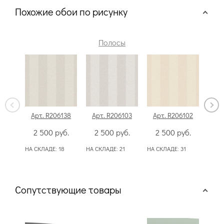
Похожие обои по рисунку
Полосы
Арт. R206138
Арт. R206103
Арт. R206102
Арт
2 500
руб.
2 500
руб.
2 500
руб.
2
НА СКЛАДЕ:
18
НА СКЛАДЕ:
21
НА СКЛАДЕ:
31
НА С
Сопутствующие товары