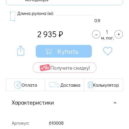
Длина рулона (м):
0.9
2 935
₽
–
+
м. пог.
Купить
Получите cкидку!
Оплата
Доставка
Калькулятор
Характеристики
Артикул:
610008