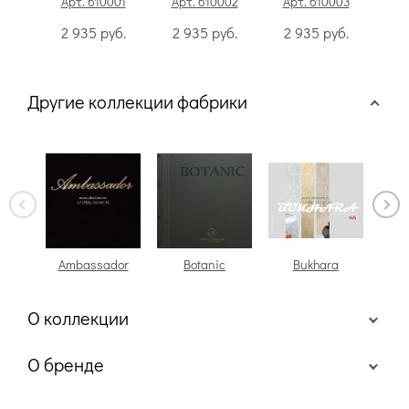
Арт. 610001
Арт. 610002
Арт. 610003
Ар
2 935
руб.
2 935
руб.
2 935
руб.
2
Другие коллекции фабрики
Ambassador
Botanic
Bukhara
О коллекции
О бренде