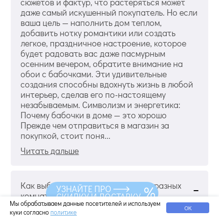
сюжетов и фактур, что растеряться может
даже самый искушенный покупатель. Но если
ваша цель — наполнить дом теплом,
добавить нотку романтики или создать
легкое, праздничное настроение, которое
будет радовать вас даже пасмурным
осенним вечером, обратите внимание на
обои с бабочками. Эти удивительные
создания способны вдохнуть жизнь в любой
интерьер, сделав его по-настоящему
незабываемым. Символизм и энергетика:
Почему бабочки в доме — это хорошо
Прежде чем отправиться в магазин за
покупкой, стоит поня...
Читать дальше
Как выбрать обои с рисунком для разных
УЗНАЙТЕ ПРО
комнат
СКИДКУ И ДОСТАВКУ
Мы обрабатываем данные посетителей и используем
ОК
куки согласно
политике