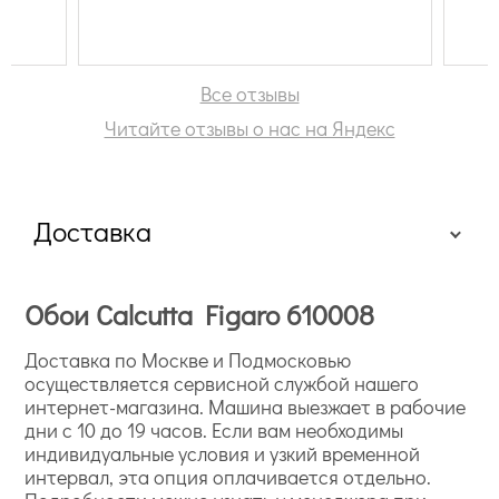
демообразцы обоев. Их там тысячи,
из разных коллекций, стран, на любой
выбор. В общем, выбрал, купил,
доставили через день домой. Дали
Все отзывы
клей в подарок. А еще в магазине
Читайте отзывы о нас на Яндекс
обустроена кофейная зона, ведь
выбор обоев - дело долгое и, как
выясняется, приятное...))) Так что
впечатления самые благоприятные.
Доставка
Обои Calcutta Figaro 610008
Доставка по Москве и Подмосковью
осуществляется сервисной службой нашего
интернет-магазина. Машина выезжает в рабочие
дни с 10 до 19 часов. Если вам необходимы
индивидуальные условия и узкий временной
интервал, эта опция оплачивается отдельно.