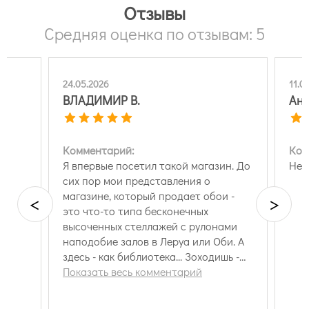
Отзывы
Средняя оценка по отзывам: 5
24.05.2026
11.0
ВЛАДИМИР В.
Ан
Комментарий:
Ком
е
Я впервые посетил такой магазин. До
Нет
сих пор мои представления о
магазине, который продает обои -
<
>
это что-то типа бесконечных
высоченных стеллажей с рулонами
наподобие залов в Леруа или Оби. А
здесь - как библиотека... Зоходишь -
шкафы с книгами. Много-много книг. И
Показать весь комментарий
любую можно достать, полистать.
Только вместо текста в книгах