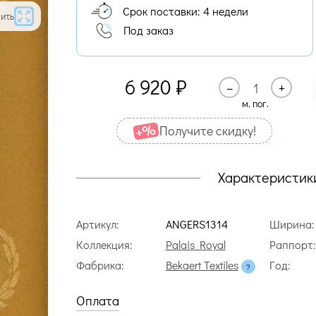
Срок поставки: 4 недели
ить
Под заказ
6 920
₽
–
+
м. пог.
Получите cкидку!
Характеристик
Артикул:
ANGERS1314
Ширина:
Коллекция:
Palais Royal
Раппорт:
Фабрика:
Bekaert Textiles
Год:
Оплата