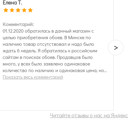
Елена Т.
Комментарий:
01.12.2020 обратилась в данный магазин с
целью приобретения обоев. В Минске по
наличию товар отсутствовал и надо было
>
ждать 6 недель. Я обратилась к российским
сайтам в поисках обоев. Продавцов было
много, у всех было заявлено одинаковое
количество по наличию и одинаковая цена, но
выбрала я именно этот магазин по следующим
Показать весь комментарий
причинам: 1 Оперативная и четкая работа
менеджеров. Была предоставлена информация
о возможности приобретения и способах
доставки товара в РБ 2 Товар был отгружен
бесплатно через логистическую компанию
Читайте отзывы о нас на Яндекс
"СДЭК". 3. Простота в оплате. Менеджер
Наталья предоставила ссылку для проведения
оплаты. 4. Поскольку я клиент из РБ менеджер