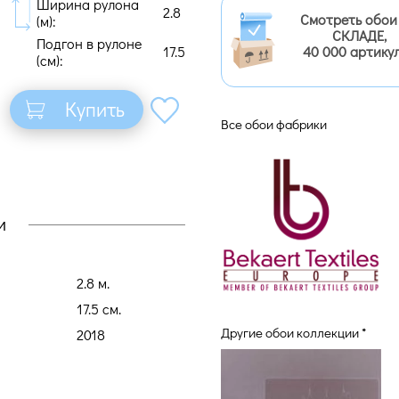
Ширина рулона
2.8
Смотреть обои
(м):
СКЛАДЕ,
Подгон в рулоне
17.5
40 000 артику
(cм):
Купить
Все обои фабрики
и
2.8 м.
17.5 cм.
Другие обои коллекции *
2018