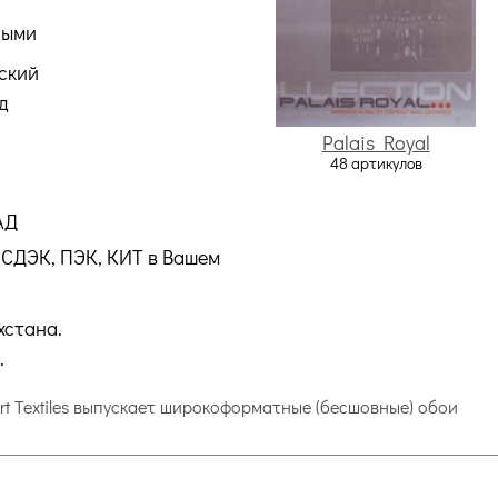
ными
ский
д
Palais Royal
48 артикулов
АД
СДЭК, ПЭК, КИТ в Вашем
хстана.
.
ert Textiles выпускает широкоформатные (бесшовные) обои