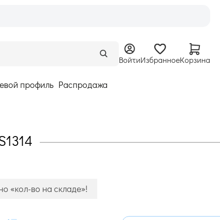
Войти
Избранное
Корзина
евой профиль
Распродажа
RS1314
о «кол-во на складе»!