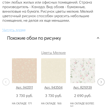
стен любых жилых или офисных помещений. Страна
производитель - Канада. Вид обоев - бумажные,
виниловые на бумаге. Рисунок цветы мелкие. Мелкий
цветочный рисунок способен украсить небольшие
помещения, не делая их еще меньшими.
Похожие обои по рисунку
Цветы Мелкие
Арт. 943511
Арт. 943504
Арт. R210139
Ар
3 730
руб.
3 730
руб.
2 690
руб.
2
НА СКЛАДЕ:
171
НА СКЛАДЕ:
166
НА СКЛАДЕ БОЛЕЕ:
НА С
57