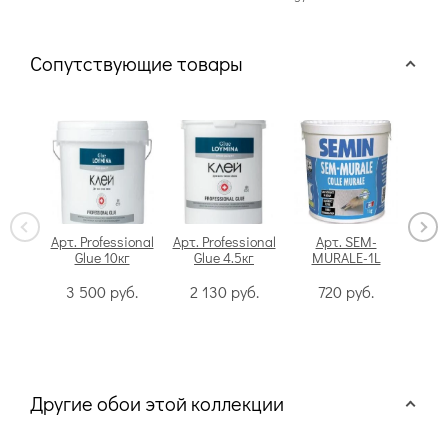
Сопутствующие товары
Арт. Professional
Арт. Professional
Арт. SEM-
Glue 10кг
Glue 4.5кг
MURALE-1L
Swi
3 500
руб.
2 130
руб.
720
руб.
Другие обои этой коллекции