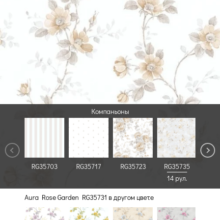
Компаньоны
RG35703
RG35717
RG35723
RG35735
RG3
14 рул.
Aura Rose Garden RG35731 в другом цвете