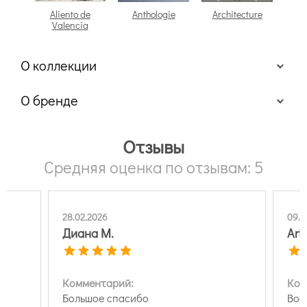
Aliento de
Anthologie
Architecture
Arch
Valencia
О коллекции
О бренде
Отзывы
Средняя оценка по отзывам: 5
28.02.2026
09.0
Диана М.
Ari
Комментарий:
Ком
однотонные;
 я
Большое спасибо
Воо
геометрические;