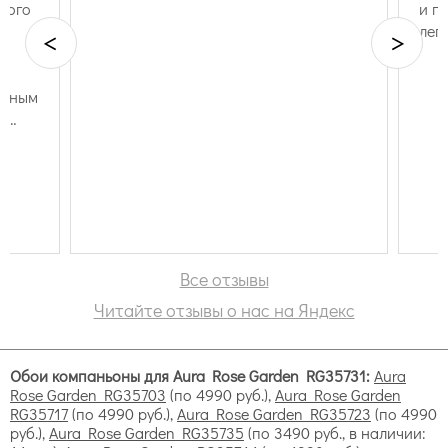
 того
и п
имитация ткани;
легк
<
>
имитация штукатурки.
енным
и
Все отзывы
Читайте отзывы о нас на Яндекс
Обои компаньоны для Aura Rose Garden RG35731:
Aura
Rose Garden RG35703
(по 4990 руб.),
Aura Rose Garden
RG35717
(по 4990 руб.),
Aura Rose Garden RG35723
(по 4990
руб.),
Aura Rose Garden RG35735
(по 3490 руб., в наличии: