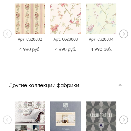
Арт. CG28802
Арт. CG28803
Арт. CG28804
Арт
4 990
руб.
4 990
руб.
4 990
руб.
4
Другие коллекции фабрики