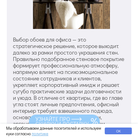
Выбор обоев для офиса — это
стратегическое решение, которое выходит
далеко за рамки простого украшения стен.
Правильно подобранное стеновое покрытие
формирует профессиональную атмосферу,
напрямую влияет на психоэмоциональное
состояние сотрудников и клиентов,
укрепляет корпоративный имидж и решает
сугубо практические задачи долговечности
и ухода. В отличие от квартиры, где во главе
угла стоят личные предпочтения, офисный
интерьер требует взвешенного подхода,
основанного на функциональности,
УЗНАЙТЕ ПРО
эргономике и бизнес-задачах. В этом
СКИДКУ И ДОСТАВКУ
Мы обрабатываем данные посетителей и используем
руководстве мы подробно разберем, как
ОК
куки согласно
политике
выбрать идеальные обои, которые станут