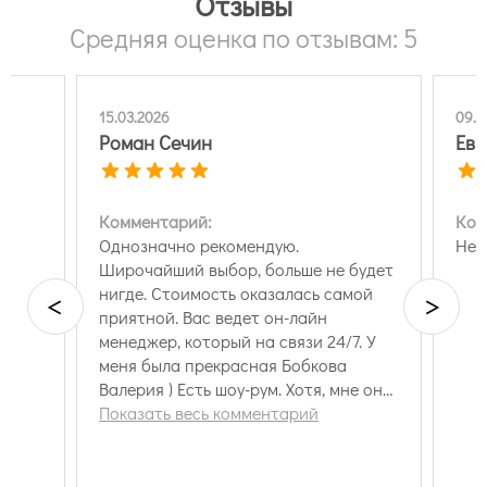
Отзывы
Средняя оценка по отзывам: 5
15.03.2026
09.0
Роман Сечин
Евг
Комментарий:
Ком
Однозначно рекомендую.
Нет
Широчайший выбор, больше не будет
нигде. Стоимость оказалась самой
<
>
приятной. Вас ведет он-лайн
менеджер, который на связи 24/7. У
меня была прекрасная Бобкова
Валерия ) Есть шоу-рум. Хотя, мне он
был не нужен, обои уже были
Показать весь комментарий
выбраны до обращения в Обои-му.
Заказные позиции задержались, но
это обычная рядовая ситуация.