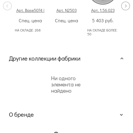
Арт. Base5074 i
Арт. N2503
Арт. 1.56.023
А
Спец. цена
Спец. цена
5 403
руб.
14
НА СКЛАДЕ:
268
НА СКЛАДЕ БОЛЕЕ:
50
НА СК
50
Другие коллекции фабрики
Ни одного
элемента не
найдено
О бренде