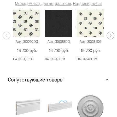
Молодежные, для подростков
,
Надписи, Буквы
Арт. 30090DG
Арт. 30088DG
Арт. 30081DG
Арт
18 700
руб.
18 700
руб.
18 700
руб.
18
НА СКЛАДЕ:
13
НА СКЛАДЕ:
11
НА СКЛАДЕ:
21
НА С
Сопутствующие товары