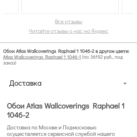
Главное, что, повторюсь, менеджер
всегда на связи в ватсап. Никак в
большинстве компаний, где о вас
Все отзывы
забывают сразу после получения
Читайте отзывы о нас на Яндекс
оплаты и нужно добиваться ответов
по новым срокам и тд. Всё
автоматизировано: уведомления на
Обои Atlas Wallcoverings Raphael 1 1046-2 в другом цвете:
почту по статусу заказа и тд. В
Atlas Wallcoverings Raphael 1 1046-1
(по 36192 руб., под
общем, солидная организация.
заказ)
Вообще без вопросов. Обращайтесь
смело.
Доставка
Обои Atlas Wallcoverings Raphael 1
1046-2
Доставка по Москве и Подмосковью
осуществляется сервисной службой нашего