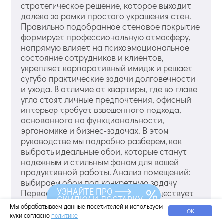
стратегическое решение, которое выходит
далеко за рамки простого украшения стен.
Правильно подобранное стеновое покрытие
формирует профессиональную атмосферу,
напрямую влияет на психоэмоциональное
состояние сотрудников и клиентов,
укрепляет корпоративный имидж и решает
сугубо практические задачи долговечности
и ухода. В отличие от квартиры, где во главе
угла стоят личные предпочтения, офисный
интерьер требует взвешенного подхода,
основанного на функциональности,
эргономике и бизнес-задачах. В этом
руководстве мы подробно разберем, как
выбрать идеальные обои, которые станут
надежным и стильным фоном для вашей
продуктивной работы. Анализ помещений:
выбираем обои под конкретную задачу
УЗНАЙТЕ ПРО
Первое и главное правило — не существует
СКИДКУ И ДОСТАВКУ
универсальных «офисных обоев». Выбор
Мы обрабатываем данные посетителей и используем
ОК
должен начинаться с анализа функции
куки согласно
политике