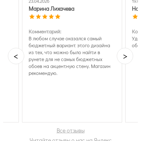
23.04.2026
19.0
Марина Лихачева
Нат
Комментарий:
Ком
В любом случае оказался самый
Удо
бюджетный вариант этого дизайна
обо
из тех, что можно было найти в
<
>
рунете для не самых бюджетных
обоев на акцентную стену. Магазин
рекомендую.
Все отзывы
Читайте отзывы о нас на Яндекс