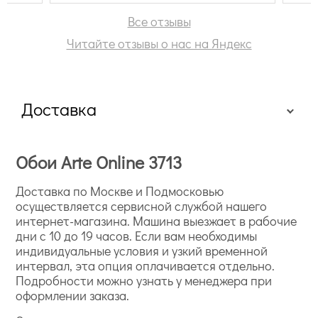
все
бол
Все отзывы
заб
Читайте отзывы о нас на Яндекс
опл
по 
авт
почт
Доставка
общ
Воо
сме
Обои Arte Online 3713
Доставка по Москве и Подмосковью
осуществляется сервисной службой нашего
интернет-магазина. Машина выезжает в рабочие
дни с 10 до 19 часов. Если вам необходимы
индивидуальные условия и узкий временной
интервал, эта опция оплачивается отдельно.
Подробности можно узнать у менеджера при
оформлении заказа.