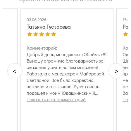
03.06.2026
15.0
Татьяна Густарева
Ром
Комментарий:
Ком
Добрый день, менеджеры «Обоймы»!!!
Одн
Выношу огромную благодарность за
Шир
оказание услуг в вашем магазине!
ниг
<
>
Работала с менеджером Майоровой
при
Светланой. Все было корректно,
мен
вежливо и отзывчиво. Рулон очень
мен
подошел к моим Юдашкинским!!!
Вале
Большое спасибо. При надобности
Показать весь комментарий
был
Пок
буду еще обращаться.
выб
Зак
это
Гла