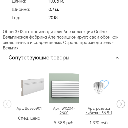
Длина:
10.05 м.
Ширина:
0.7 м.
Год:
2018
Обои 3713 от производителя Arte коллекция Online
Бельгийская фабрика Arte позиционирует свои обои как
экологичные и современные. Страна производитель -
Бельгия.
Сопутствующие товары
Арт. Base5901
Арт. WX204-
Арт. розетка
Ар
2600
гибкая 1.56.511
Спец. цена
4
5 388
руб.
1 370
руб.
НА С