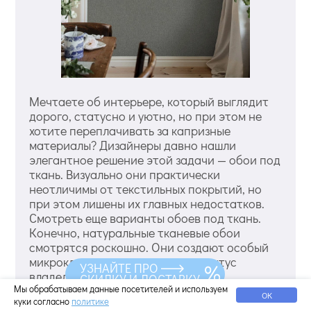
Мечтаете об интерьере, который выглядит
дорого, статусно и уютно, но при этом не
хотите переплачивать за капризные
материалы? Дизайнеры давно нашли
элегантное решение этой задачи — обои под
ткань. Визуально они практически
неотличимы от текстильных покрытий, но
при этом лишены их главных недостатков.
Смотреть еще варианты обоев под ткань.
Конечно, натуральные тканевые обои
смотрятся роскошно. Они создают особый
микроклимат и подчеркивают статус
УЗНАЙТЕ ПРО
владельца. Однако они требуют
СКИДКУ И ДОСТАВКУ
Мы обрабатываем данные посетителей и используем
профессионального натяжения, боятся
ОК
куки согласно
политике
влаги, пыли и активного солнца, а стоимость