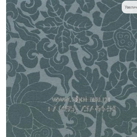
Увелич