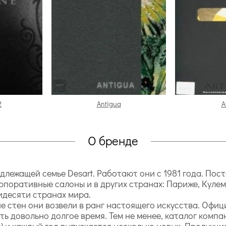
2
Antigua
A
О бренде
длежащей семье Desart. Работают они с 1981 года. Пос
орпоративные салоны и в других странах: Париже, Куле
идесяти странах мира.
стен они возвели в ранг настоящего искусства. Офици
ть довольно долгое время. Тем не менее, каталог компа
в) и каждый год выпускается несколько новых. Продукц