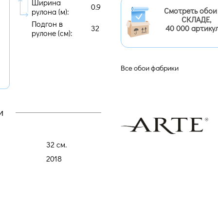
Ширина
0.9
Смотреть обои
рулона (м):
СКЛАДЕ,
Подгон в
32
40 000 артику
рулоне (cм):
Все обои фабрики
и
32 cм.
2018