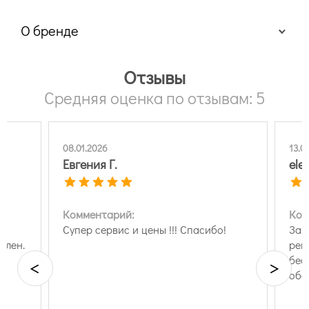
О бренде
Отзывы
Средняя оценка по отзывам: 5
08.01.2026
13.0
Евгения Г.
elef
Комментарий:
Ком
Супер сервис и цены !!! Спасибо!
Зак
олен.
рег
бес
<
>
обо