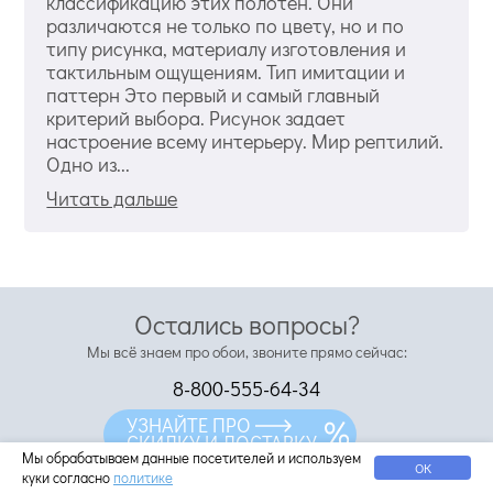
классификацию этих полотен. Они
различаются не только по цвету, но и по
типу рисунка, материалу изготовления и
тактильным ощущениям. Тип имитации и
паттерн Это первый и самый главный
критерий выбора. Рисунок задает
настроение всему интерьеру. Мир рептилий.
Одно из...
Читать дальше
Остались вопросы?
Мы всё знаем про обои, звоните прямо сейчас:
8-800-555-64-34
8(495)-737-64-34
УЗНАЙТЕ ПРО
СКИДКУ И ДОСТАВКУ
С удовольствием ответим на ваши вопросы
Мы обрабатываем данные посетителей и используем
ОК
куки согласно
политике