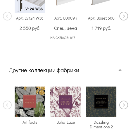
Арт. LV124 W36
Арт. U0009 i
Арт. Base5500
Арт
2 550
руб.
Спец. цена
1 749
руб.
4
НА СКЛАДЕ:
617
НА СК
50
Другие коллекции фабрики
Artifacts
Boho Luxe
Dazzling
Dimentions 2