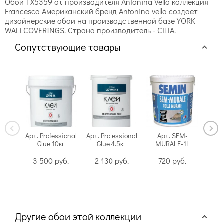
Обои TX5359 от производителя Antonina Vella коллекция
Francesca Американский бренд Antonina vella создает
дизайнерские обои на производственной базе YORK
WALLCOVERINGS. Страна производитель - США.
Сопутствующие товары
Арт. Professional
Арт. Professional
Арт. SEM-
Glue 10кг
Glue 4.5кг
MURALE-1L
Swi
3 500
руб.
2 130
руб.
720
руб.
Другие обои этой коллекции