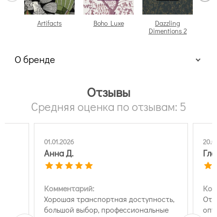
Artifacts
Boho Luxe
Dazzling
Dimentions 2
О бренде
Отзывы
Средняя оценка по отзывам: 5
01.01.2026
20.0
Анна Д.
Гле
Комментарий:
Ком
Хорошая транспортная доступность,
Отл
большой выбор, профессиональные
опт