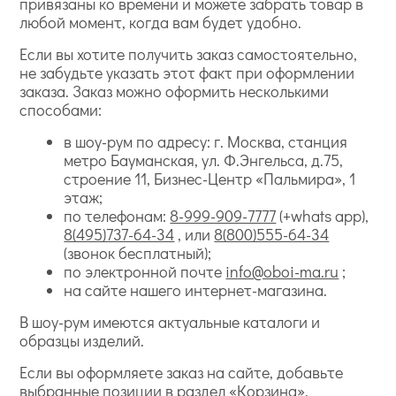
привязаны ко времени и можете забрать товар в
любой момент, когда вам будет удобно.
Если вы хотите получить заказ самостоятельно,
не забудьте указать этот факт при оформлении
заказа. Заказ можно оформить несколькими
способами:
в шоу-рум по адресу: г. Москва, станция
метро Бауманская, ул. Ф.Энгельса, д.75,
строение 11, Бизнес-Центр «Пальмира», 1
этаж;
по телефонам:
8-999-909-7777
(+whats app),
8(495)737-64-34
, или
8(800)555-64-34
(звонок бесплатный);
по электронной почте
info@oboi-ma.ru
;
на сайте нашего интернет-магазина.
В шоу-рум имеются актуальные каталоги и
образцы изделий.
Если вы оформляете заказ на сайте, добавьте
выбранные позиции в раздел «Корзина».