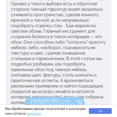
Однако у такого выбора есть и обратная
сторона: темный гарнитур может визуально
утяжелить пространство, сделав комнату
мрачной и тесной, если неправильно
подобрать отделку стен. Еще варианты
светлых обоев. Главный инструмент для
создания баланса в таком интерьере — это
обои. Они способны либо "погасить" красоту
мебели, либо, наоборот, подчеркнуть ее
текстуру и цвет, сделав помещение
стильным и гармоничным. В этой статье мы
подробно разберем, как подобрать
идеальные обои под темную мебель,
учитывая цвет, фактуру, стиль комнаты и
практические аспекты. А вдохновиться
реальными примерами и найти подходящие
покрытия вы всегда сможете в каталоге
интернет-магазина oboi-ma.ru, где собраны
УЗНАЙТЕ ПРО
коллекции от лучших мировых
СКИДКУ И ДОСТАВКУ
производителей. ...
Мы обрабатываем данные посетителей и используем
ОК
куки согласно
политике
Читать дальше