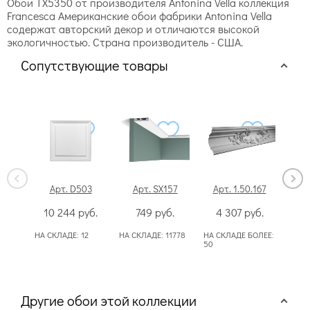
Обои TX5350 от производителя Antonina Vella коллекция
Francesca Американские обои фабрики Antonina Vella
содержат авторский декор и отличаются высокой
экологичностью. Страна производитель - США.
Сопутствующие товары
Арт. D503
Арт. SX157
Арт. 1.50.167
А
10 244
руб.
749
руб.
4 307
руб.
4
НА СКЛАДЕ:
12
НА СКЛАДЕ:
11778
НА СКЛАДЕ БОЛЕЕ:
50
НА СК
50
Другие обои этой коллекции