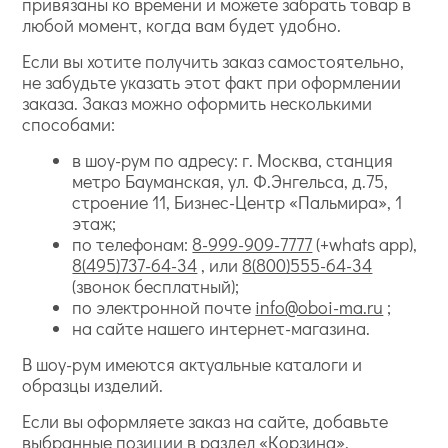
привязаны ко времени и можете забрать товар в
любой момент, когда вам будет удобно.
Если вы хотите получить заказ самостоятельно,
не забудьте указать этот факт при оформлении
заказа. Заказ можно оформить несколькими
способами:
в шоу-рум по адресу: г. Москва, станция
метро Бауманская, ул. Ф.Энгельса, д.75,
строение 11, Бизнес-Центр «Пальмира», 1
этаж;
по телефонам:
8-999-909-7777
(+whats app),
8(495)737-64-34
, или
8(800)555-64-34
(звонок бесплатный);
по электронной почте
info@oboi-ma.ru
;
на сайте нашего интернет-магазина.
В шоу-рум имеются актуальные каталоги и
образцы изделий.
Если вы оформляете заказ на сайте, добавьте
выбранные позиции в раздел «Корзина».