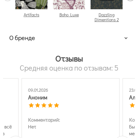
Artifacts
Boho Luxe
Dazzling
Dimentions 2
О бренде
Отзывы
Средняя оценка по отзывам: 5
09.01.2026
23.0
Аноним
Алл
Комментарий:
Ком
а всё
Нет
Быс
ез
мен