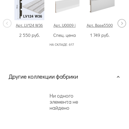
Арт. LV124 W36
Арт. U0009 i
Арт. Base5500
Арт
2 550
руб.
Спец. цена
1 749
руб.
4
НА СКЛАДЕ:
617
НА СК
50
Другие коллекции фабрики
Ни одного
элемента не
найдено