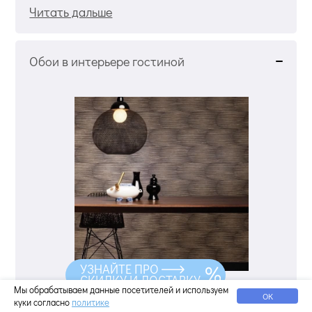
Читать дальше
Обои в интерьере гостиной
УЗНАЙТЕ ПРО
СКИДКУ И ДОСТАВКУ
Мы обрабатываем данные посетителей и используем
Гостиная — это особенное место в любом
ОК
куки согласно
политике
доме или квартире. Это не просто комната,