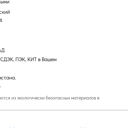
ными
ский
д
АД
СДЭК, ПЭК, КИТ в Вашем
хстана.
.
даются из экологически безопасных материалов в