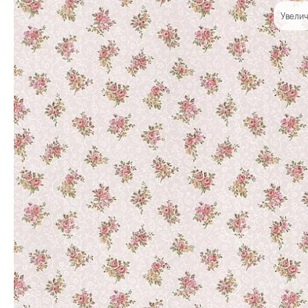
Увелич