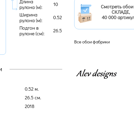
Длина
10
Смотреть обои
рулона (м):
СКЛАДЕ,
Ширина
0.52
40 000 артику
рулона (м):
Подгон в
26.5
рулоне (cм):
Все обои фабрики
и
0.52 м.
26.5 cм.
2018