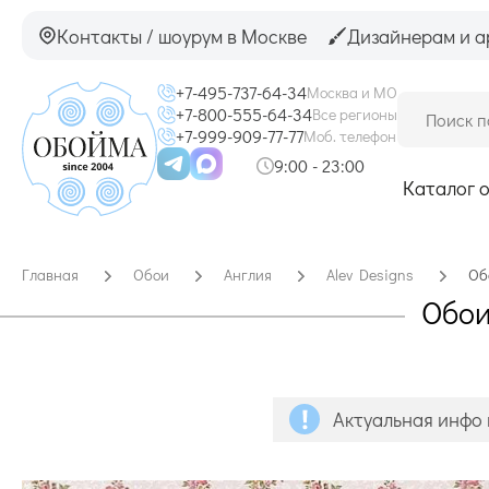
Контакты / шоурум в Москве
Дизайнерам и а
+7-495-737-64-34
Москва и МО
+7-800-555-64-34
Все регионы
+7-999-909-77-77
Моб. телефон
9:00 - 23:00
Каталог 
Главная
Обои
Англия
Alev Designs
Об
Обои
Актуальная инфо 