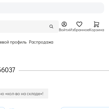
Войти
Избранное
Корзина
евой профиль
Распродажа
56037
о «кол-во на складе»!