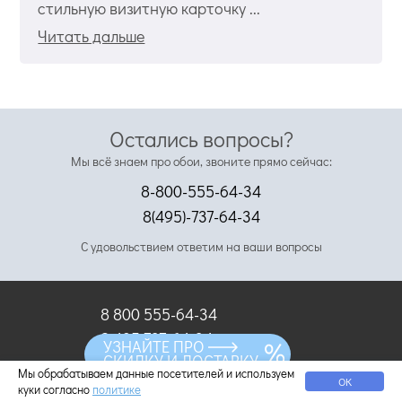
стильную визитную карточку ...
Читать дальше
Остались вопросы?
Мы всё знаем про обои, звоните прямо сейчас:
8-800-555-64-34
8(495)-737-64-34
С удовольствием ответим на ваши вопросы
8 800 555-64-34
8 495 737-64-34
УЗНАЙТЕ ПРО
СКИДКУ И ДОСТАВКУ
8 999 909-7777
Мы обрабатываем данные посетителей и используем
ОК
куки согласно
политике
info@oboi-ma.ru