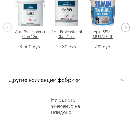
Арт. Professional
Арт. Professional
Арт. SEM-
Glue 10кг
Glue 4.5кг
MURALE-1L
Swi
3 500
руб.
2 130
руб.
720
руб.
Другие коллекции фабрики
Ни одного
элемента не
найдено