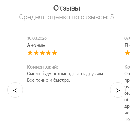
Отзывы
Средняя оценка по отзывам: 5
30.03.2026
07.0
Аноним
Ell
Комментарий:
Ком
Смело буду рекомендовать друзьям.
Оче
Все точно и быстро.
про
рул
<
>
окл
обо
дру
иск
нуж
Пок
ока
кот