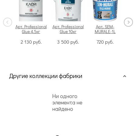
Арт. Professional
Арт. Professional
Арт. SEM-
Glue 4.5кг
Glue 10кг
MURALE-1L
Swi
2 130
руб.
3 500
руб.
720
руб.
Другие коллекции фабрики
Ни одного
элемента не
найдено