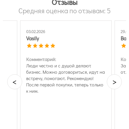
Отзывы
Средняя оценка по отзывам: 5
03.02.2026
29.0
Vasily
Вал
Комментарий:
Ком
Люди честно и с душой делают
Зак
бизнес. Можно договориться, идут на
отл
встречу, помогают. Рекомендую!
<
>
После первой покупки, теперь только
к ним.