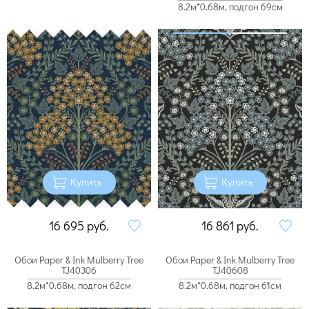
8.2м*0.68м, подгон 69см
Купить
Купить
16 695
руб.
16 861
руб.
Обои Paper & Ink Mulberry Tree
Обои Paper & Ink Mulberry Tree
TJ40306
TJ40608
8.2м*0.68м, подгон 62см
8.2м*0.68м, подгон 61см