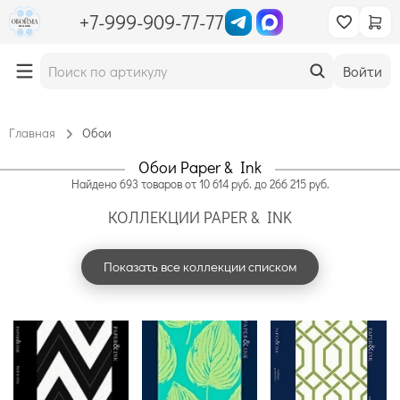
+7-999-909-77-77
Войти
Главная
Обои
Обои Paper & Ink
Найдено
693
товаров
от
10 614
руб. до
266 215
руб.
КОЛЛЕКЦИИ PAPER & INK
Показать все коллекции списком