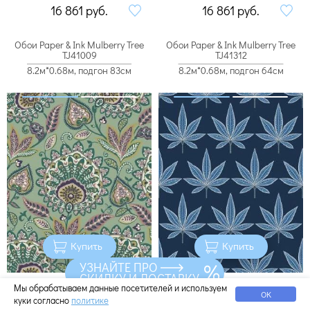
16 861
руб.
16 861
руб.
Обои Paper & Ink Mulberry Tree
Обои Paper & Ink Mulberry Tree
TJ41009
TJ41312
8.2м*0.68м, подгон 83см
8.2м*0.68м, подгон 64см
Купить
Купить
УЗНАЙТЕ ПРО
СКИДКУ И ДОСТАВКУ
16 861
руб.
16 861
руб.
Мы обрабатываем данные посетителей и используем
ОК
куки согласно
политике