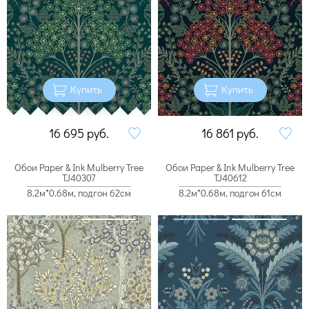
Купить
Купить
16 695
руб.
16 861
руб.
Обои Paper & Ink Mulberry Tree
Обои Paper & Ink Mulberry Tree
TJ40307
TJ40612
8.2м*0.68м, подгон 62см
8.2м*0.68м, подгон 61см