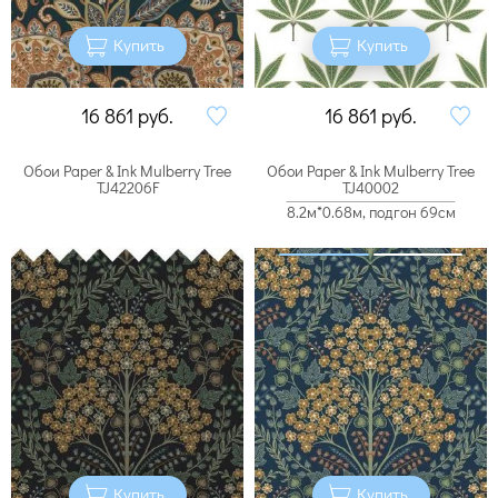
Купить
Купить
16 861
руб.
16 861
руб.
Обои Paper & Ink Mulberry Tree
Обои Paper & Ink Mulberry Tree
TJ42206F
TJ40002
8.2м*0.68м, подгон 69см
Купить
Купить