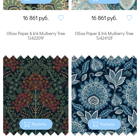
16 861
руб.
16 861
руб.
Обои Paper & Ink Mulberry Tree
Обои Paper & Ink Mulberry Tree
TJ42201F
TJ42412F
Купить
Купить