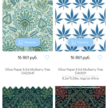
Купить
Купить
16 861
руб.
16 861
руб.
Обои Paper & Ink Mulberry Tree
Обои Paper & Ink Mulberry Tree
TJ42204F
TJ40001
8.2м*0.68м, подгон 69см