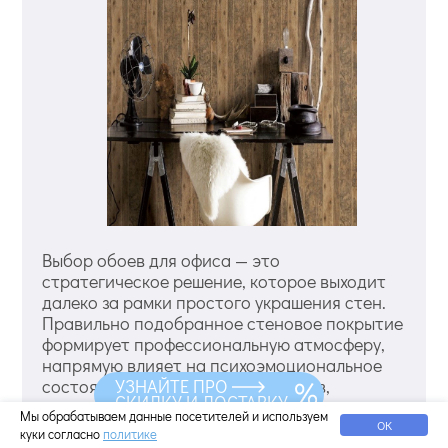
Выбор обоев для офиса — это
стратегическое решение, которое выходит
далеко за рамки простого украшения стен.
Правильно подобранное стеновое покрытие
формирует профессиональную атмосферу,
напрямую влияет на психоэмоциональное
состояние сотрудников и клиентов,
УЗНАЙТЕ ПРО
СКИДКУ И ДОСТАВКУ
укрепляет корпоративный имидж и решает
Мы обрабатываем данные посетителей и используем
сугубо практические задачи долговечности
ОК
куки согласно
политике