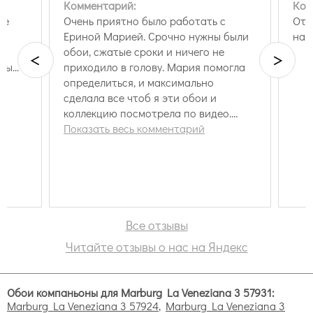
Комментарий:
Ком
же
Очень приятно было работать с
Отл
Ериной Марией. Срочно нужны были
наш
обои, сжатые сроки и ничего не
<
>
ы...
приходило в голову. Мария помогла
определиться, и максимально
сделала все чтоб я эти обои и
коллекцию посмотрела по видео.
Грамотный и вежливый сотрудник,
Показать весь комментарий
замечательный человек и с большим
терпением. Потратила на меня много
времени включая свои выходные.
Огромная благодарность Ериной
Марии и всему коллективу. Успеха и
процветания вашей организации.
Все отзывы
Читайте отзывы о нас на Яндекс
Обои компаньоны для Marburg La Veneziana 3 57931:
Marburg La Veneziana 3 57924
,
Marburg La Veneziana 3