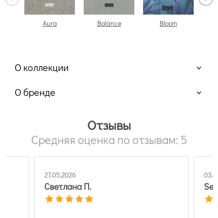
Aura
Balance
Bloom
О коллекции
О бренде
Отзывы
Средняя оценка по отзывам: 5
27.05.2026
03.0
Светлана П.
Ser