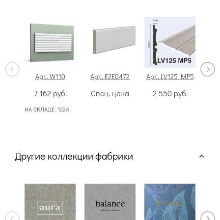
Арт. W110
Арт. E2E0472
Арт. LV125 MP5
Арт
7 162
руб.
Спец. цена
2 550
руб.
4
НА СКЛАДЕ:
1224
НА СК
50
Другие коллекции фабрики