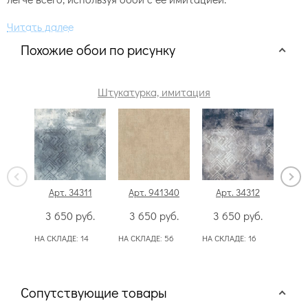
Похожие обои по рисунку
Штукатурка, имитация
Арт. 34311
Арт. 941340
Арт. 34312
Ар
3 650
руб.
3 650
руб.
3 650
руб.
6
НА СКЛАДЕ:
14
НА СКЛАДЕ:
56
НА СКЛАДЕ:
16
НА СК
50
Сопутствующие товары