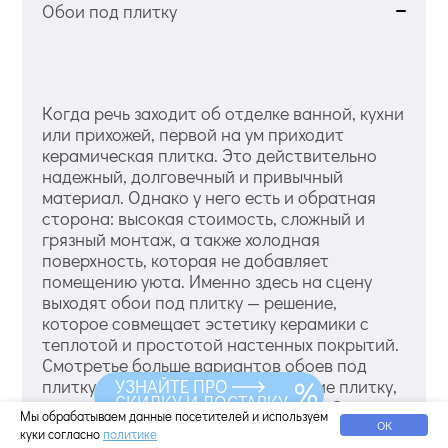
Обои под плитку
Когда речь заходит об отделке ванной, кухни
или прихожей, первой на ум приходит
керамическая плитка. Это действительно
надежный, долговечный и привычный
материал. Однако у него есть и обратная
сторона: высокая стоимость, сложный и
грязный монтаж, а также холодная
поверхность, которая не добавляет
помещению уюта. Именно здесь на сцену
выходят обои под плитку — решение,
которое совмещает эстетику керамики с
теплотой и простотой настенных покрытий.
Смотретье больше вариантов обоев под
плитку. Сегодня обои, имитирующие плитку,
УЗНАЙТЕ ПРО
СКИДКУ И ДОСТАВКУ
— это не просто временная замена. Это
Мы обрабатываем данные посетителей и используем
полноценный дизайнерский инструмент,
ОК
куки согласно
политике