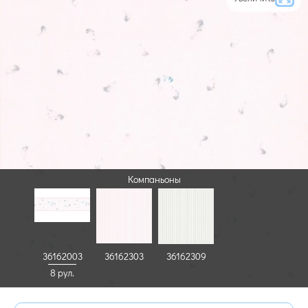
Компаньоны
36162003
36162303
36162309
8 рул.