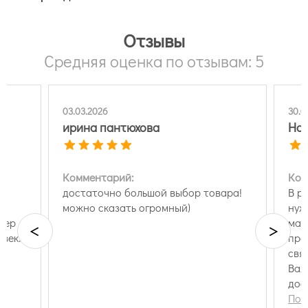
Отзывы
Средняя оценка по отзывам: 5
03.03.2026
30.0
ирина пантюхова
Нат
Комментарий:
Ком
достаточно большой выбор товара!
В р
.
можно сказать огромный)
нуж
ьер
маг
<
>
век.
про
свя
Вал
дос
хор
Пок