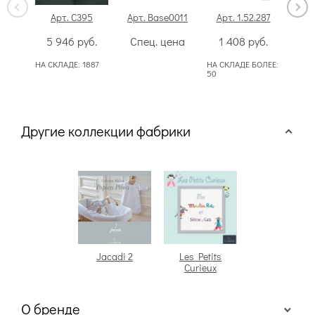
Арт. C395
Арт. Base0011
Арт. 1.52.287
А
5 946
руб.
Спец. цена
1 408
руб.
7
НА СКЛАДЕ:
1887
НА СКЛАДЕ БОЛЕЕ:
НА С
50
Другие коллекции фабрики
Jacadi 2
Les Petits
Curieux
О бренде