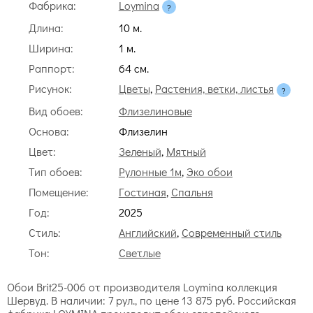
Фабрика:
Loymina
Длина:
10 м.
Ширина:
1 м.
Раппорт:
64 cм.
Рисунок:
Цветы
,
Растения, ветки, листья
Вид обоев:
Флизелиновые
Основа:
Флизелин
Цвет:
Зеленый
,
Мятный
Тип обоев:
Рулонные 1м
,
Эко обои
Помещение:
Гостиная
,
Спальня
Год:
2025
Стиль:
Английский
,
Современный стиль
Тон:
Светлые
Обои Brit25-006 от производителя Loymina коллекция
Шервуд. В наличии: 7 рул., по цене 13 875 руб. Российская