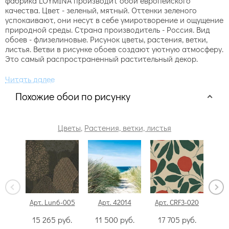
фабрика LOYMINA производит обои европейского
качества. Цвет - зеленый, мятный. Оттенки зеленого
успокаивают, они несут в себе умиротворение и ощущение
природной среды. Страна производитель - Россия. Вид
обоев - флизелиновые. Рисунок цветы, растения, ветки,
листья. Ветви в рисунке обоев создают уютную атмосферу.
Это самый распространенный растительный декор.
Похожие обои по рисунку
Цветы
,
Растения, ветки, листья
Арт. Lun6-005
Арт. 42014
Арт. CRF3-020
А
15 265
руб.
11 500
руб.
17 705
руб.
9