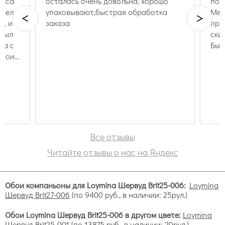
 хорошо
понравилось обслуживание и цены.
работка
Менеджер помогла с выбором,
<
>
прислала фотографии, сделала
скидку. Хороший выбор обоев.
Быстрая доставка через СДЕК.
Все отзывы
Читайте отзывы о нас на Яндекс
Обои компаньоны для Loymina Шервуд Brit25-006:
Loymina
Шервуд Brit27-006
(по 9400 руб., в наличии: 25рул.)
Обои Loymina Шервуд Brit25-006 в другом цвете:
Loymina
Шервуд Brit25-001
(по 13875 руб., в наличии: 20рул.),