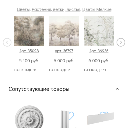
Цветы
,
Растения, ветки, листья
,
Цветы Мелкие
Арт. 35098
Арт. 36797
Арт. 36936
Ар
5 100
руб.
6 000
руб.
6 000
руб.
4
НА СКЛАДЕ:
11
НА СКЛАДЕ:
2
НА СКЛАДЕ:
11
НА С
Сопутствующие товары