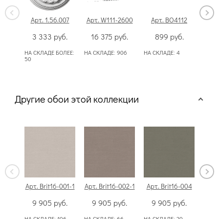
Арт. 1.56.007
Арт. W111-2600
Арт. BO4112
А
3 333
руб.
16 375
руб.
899
руб.
1
НА СКЛАДЕ БОЛЕЕ:
НА СКЛАДЕ:
906
НА СКЛАДЕ:
4
НА С
50
Другие обои этой коллекции
Арт. Brit16-001-1
Арт. Brit16-002-1
Арт. Brit16-004
Арт.
9 905
руб.
9 905
руб.
9 905
руб.
9
НА СКЛАДЕ:
106
НА СКЛАДЕ:
66
НА СКЛАДЕ:
20
НА С