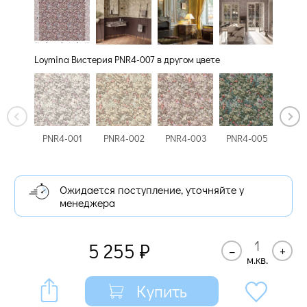
Loymina Вистерия PNR4-007 в другом цвете
PNR4-001
PNR4-002
PNR4-003
PNR
PNR4-005
Ожидается поступление, уточняйте у
менеджера
5 255
₽
–
+
м.кв.
Купить