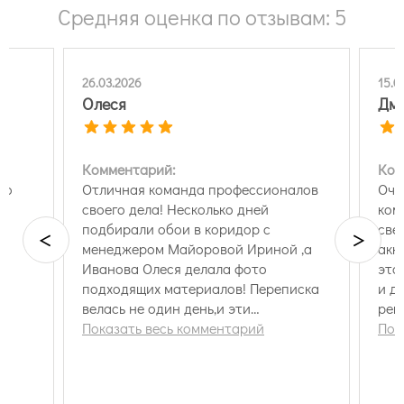
Средняя оценка по отзывам: 5
26.03.2026
15.0
Олеся
Дми
Комментарий:
Ком
по
Отличная команда профессионалов
Оче
своего дела! Несколько дней
ком
подбирали обои в коридор с
све
<
>
менеджером Майоровой Ириной ,а
акк
Иванова Олеся делала фото
это
подходящих материалов! Переписка
и д
велась не один день,и эти
рек
специалисты…
Показать весь комментарий
Пок