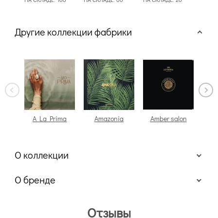
Другие коллекции фабрики
A La Prima
Amazonia
Amber salon
Be
п
О коллекции
О бренде
Отзывы