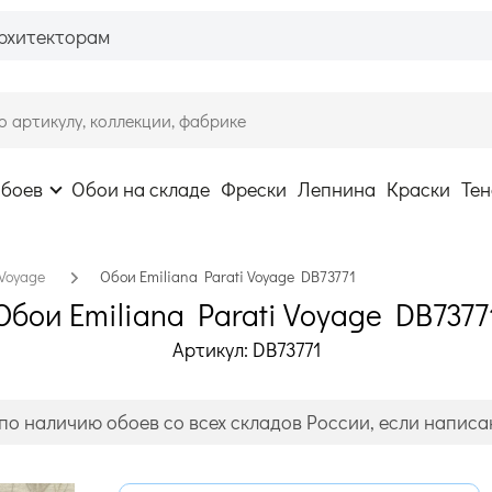
рхитекторам
обоев
Обои на складе
Фрески
Лепнина
Краски
Тен
Voyage
Обои Emiliana Parati Voyage DB73771
Обои Emiliana Parati Voyage DB7377
Артикул: DB73771
по наличию обоев со всех складов России, если написан