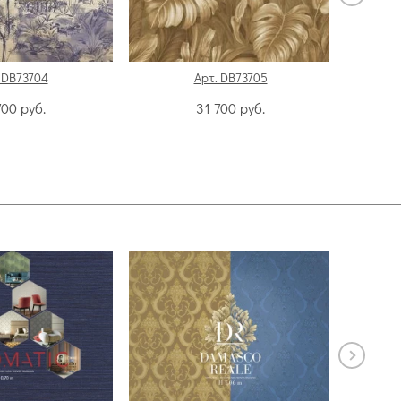
 DB73704
Арт. DB73705
700
руб.
31 700
руб.