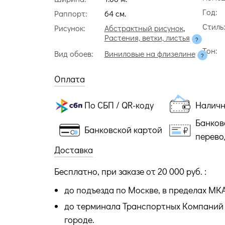
Год:
Раппорт:
64 cм.
Стиль
Рисунок:
Абстрактный рисунок
,
Растения, ветки, листья
Тон:
Вид обоев:
Виниловые на флизелине
Оплата
По СБП / QR-коду
Налич
Банков
Банковской картой
перево
Доставка
Бесплатно, при заказе от 20 000 руб. :
до подъезда по Москве, в пределах МК
до терминала Транспортных Компаний 
городе.