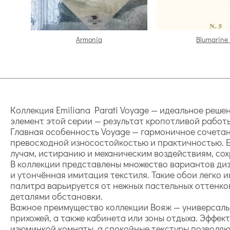
Armonia
Blumarine
Коллекция Emiliana Parati Voyage — идеальное реше
элемент этой серии — результат кропотливой работ
Главная особенность Voyage — гармоничное сочета
превосходной износостойкостью и практичностью. 
лучам, истиранию и механическим воздействиям, со
В коллекции представлены множество вариантов диз
и утончённая имитация текстиля. Такие обои легко 
палитра варьируется от нежных пастельных оттенко
деталями обстановки.
Важное преимущество коллекции Вояж — универсальн
прихожей, а также кабинета или зоны отдыха. Эффе
изюминкой комнаты, а спокойные текстуры позволяю