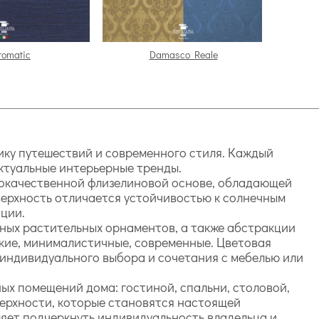
romatic
Damasco Reale
тику путешествий и современного стиля. Каждый
ктуальные интерьерные тренды.
кокачественной флизелиновой основе, обладающей
ерхность отличается устойчивостью к солнечным
ции.
нных растительных орнаментов, а также абстракции
ские, минималистичные, современные. Цветовая
 индивидуального выбора и сочетания с мебелью или
х помещений дома: гостиной, спальни, столовой,
верхности, которые становятся настоящей
ляет подчеркнуть индивидуальность владельца и