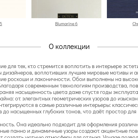
 5
Blumarine 6
Ch
О коллекции
ние для тех, кто стремится воплотить в интерьере эсте
ы дизайнеров, воплотивших лучшие мировые мотивы и а
ние роскоши и лаконичности. Обои выполнены на высо
Благодаря современным технологиям производства, пов
храняя насыщенность цвета даже спустя годы эксплуата
айна: от элегантных геометрических узоров до изыска
интегрируются в самые различные интерьеры: классиче
в до насыщенных глубоких тонов, что даёт простор для
ость. Она идеально подходит для оформления различны
ктные панно и динамичные узоры создают акцентные по
т создать уютную атмосферу для отдыха. Voyage позво