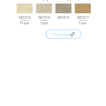
DB73772
DB73774
DB73775
DB73777
15 рул.
7 рул.
7 рул.
Поделиться