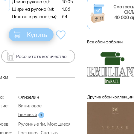
Длина рулона (м):
10.05
Смотреть
Ширина рулона (м):
1.06
СКЛ
Подгон в рулоне (cм):
64
40 000 а
Купить
Все обои фабрики
Рассчитать количество
ики
Другие обои коллекции 
а:
Флизелин
тие:
Виниловое
Бежевый
боев:
Рулонные 1м
,
Моющиеся
ение:
Гостиная
,
Спальня