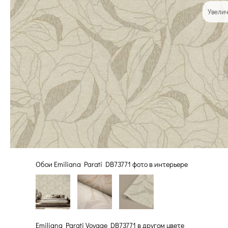
Увелич
Обои Emiliana Parati DB73771 фото в интерьере
Emiliana Parati Voyage DB73771 в другом цвете