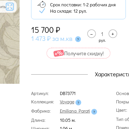
Срок поставки: 1-2 рабочих дня
ить
На складе:
12 рул.
15 700
₽
–
+
1 473
₽
за м.кв
рул.
Получите cкидку!
Характерист
Артикул:
DB73771
Основ
Коллекция:
Voyage
Покры
Цвет:
Фабрика:
Emiliana Parati
Тип о
Длина:
10.05 м.
Помещ
Ширина:
1.06 м.