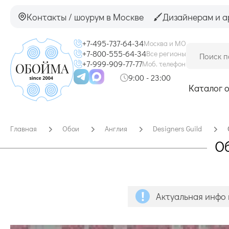
Контакты / шоурум в Москве
Дизайнерам и а
+7-495-737-64-34
Москва и МО
+7-800-555-64-34
Все регионы
+7-999-909-77-77
Моб. телефон
9:00 - 23:00
Каталог 
Главная
Обои
Англия
Designers Guild
Об
Актуальная инфо 