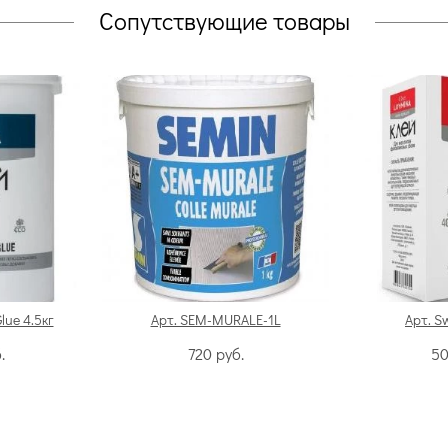
Сопутствующие товары
Glue 4.5кг
Арт. SEM-MURALE-1L
Арт. S
.
720
руб.
5