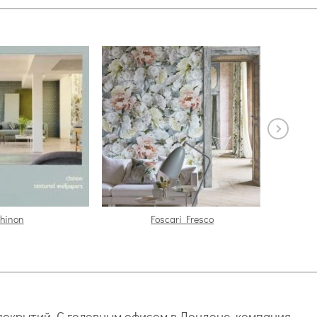
hinon
Foscari Fresco
 покрытий. С головным офисом в Лондоне, компания