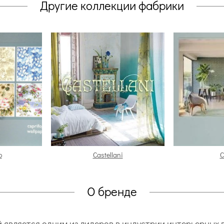
Другие коллекции фабрики
o
Castellani
C
О бренде
рый является одним из лидеров в индустрии интерьерных