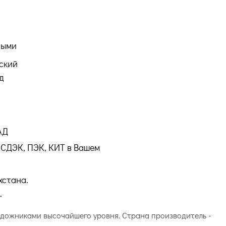
ными
ский
д
АД
СДЭК, ПЭК, КИТ в Вашем
хстана.
.
 художниками высочайшего уровня. Страна производитель -