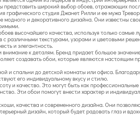
бы представить широкий выбор обоев, отражающих посл
ия графического студия Джанет Рилли и ее мужа Тревор
ре модного и декоративного дизайна. Они известны св
оримыми.
обоев высочайшего качества, используя только самые 
 с различными текстурами, узорами и цветовыми реше
есть и элегантность.
и внимание к деталям. Бренд придает большое значени
зволяет создавать обои, которые являются настоящим 
ной и спальни до детской комнаты или офиса. Благода
твуют его индивидуальному вкусу и стилю.
оту и качество. Это могут быть как профессиональные
нство. Эти обои помогут внести характер и индивидуал
оскоши, качества и современного дизайна. Они позвол
ерьерный дизайн, который будет радовать глаз и вдох