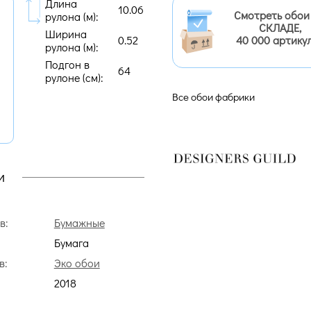
Длина
10.06
Смотреть обои
рулона (м):
СКЛАДЕ,
Ширина
0.52
40 000 артику
рулона (м):
Подгон в
64
рулоне (cм):
Все обои фабрики
и
в:
Бумажные
Бумага
в:
Эко обои
2018