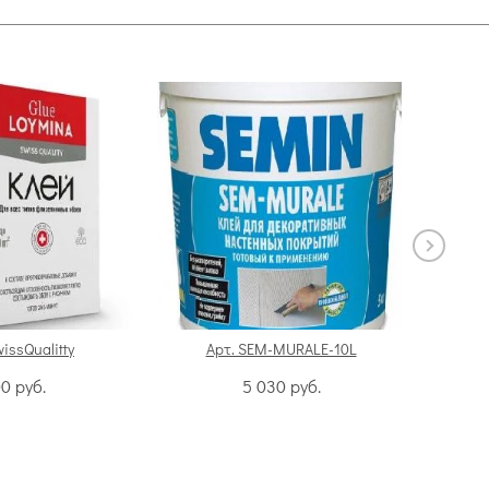
wissQualitty
Арт. SEM-MURALE-10L
А
00
руб.
5 030
руб.