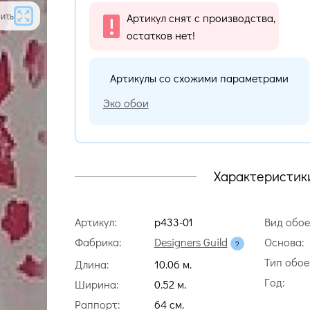
ить
Артикул снят с производства,
остатков нет!
Артикулы со схожими параметрами
Эко обои
Характеристик
Артикул:
p433-01
Вид обое
Фабрика:
Designers Guild
Основа:
Тип обое
Длина:
10.06 м.
Год:
Ширина:
0.52 м.
Раппорт:
64 cм.