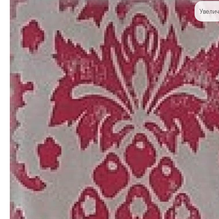
Увелич