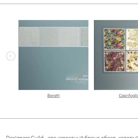
Boratti
Caprifogli
Designers Guild - это известный бренд обоев, кото