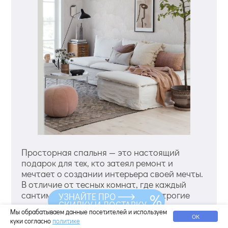
Просторная спальня — это настоящий
подарок для тех, кто затеял ремонт и
мечтает о создании интерьера своей мечты.
В отличие от тесных комнат, где каждый
сантиметр на счету и действуют строгие
УЗНАЙТЕ ПРО
СКИДКУ И ДОСТАВКУ
правила визуального расширения
Мы обрабатываем данные посетителей и используем
пространства, большая комната дает вам
ОК
куки согласно
политике
свободу выбора. Здесь можно смело