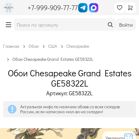
+7-999-909-77-77
Войти
Главная
Обои
США
Chesapeake
Обои Chesapeake Grand Estates GE58322L
Обои Chesapeake Grand Estates
GE58322L
Артикул: GE58322L
Актуальная инфо по наличию обоев со всех складов
России, если написано «кол-во на складе»!
Увеличить