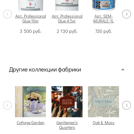
Арт. Professional
Арт. Professional
Арт. SEM-
Glue 10кг
Glue 4.5кг
MURALE-1L
Swi
3 500
руб.
2 130
руб.
720
руб.
Другие коллекции фабрики
Cottage Garden
Gentlemen's
Oak & Moss
P
Quarters