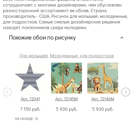
сотрудничает с многими дизайнерами, чем обусловлен
разносторонний ассортимент ее обоев. Страна
производитель - США. Рисунок для малышей, молодежные,
для подростков. Самые смелые дизайнерские решения
находят поклонников среди молодежи.
Похожие обои по рисунку
Для малышей
,
Молодежные, для подростков
Арт. 72041
Арт. 72145M
Арт. 72146M
Ар
7 150
руб.
5 930
руб.
5 930
руб.
9
НА СКЛАДЕ:
12
НА С