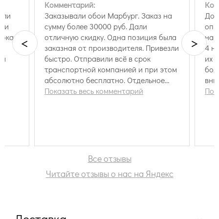
Комментарий:
Ком
зли
Заказывали обои Марбург. Заказ на
Дол
й и
сумму более 30000 руб. Дали
опр
срокам
отличную скидку. Одна позиция была
наз
<
>
заказная от производителя. Привезли
4 нед
ка
быстро. Отправили всё в срок
их 
транспортной компанией и при этом
больше 
абсолютно бесплатно. Отдельное
вни
спасибо Ирине
Показать весь комментарий
Пок
Все отзывы
Читайте отзывы о нас на Яндекс
Доставка