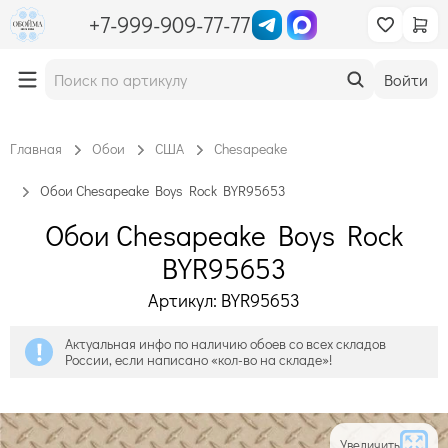
+7-999-909-77-77
Войти
Главная
Обои
США
Chesapeake
Обои Chesapeake Boys Rock BYR95653
Обои Chesapeake Boys Rock
BYR95653
Артикул: BYR95653
Актуальная инфо по наличию обоев со всех складов
России, если написано «кол-во на складе»!
Увеличить