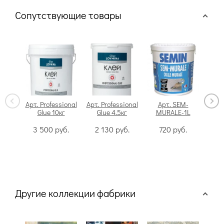
Сопутствующие товары
Арт. Professional
Арт. Professional
Арт. SEM-
Glue 10кг
Glue 4.5кг
MURALE-1L
Swi
3 500
руб.
2 130
руб.
720
руб.
Другие коллекции фабрики