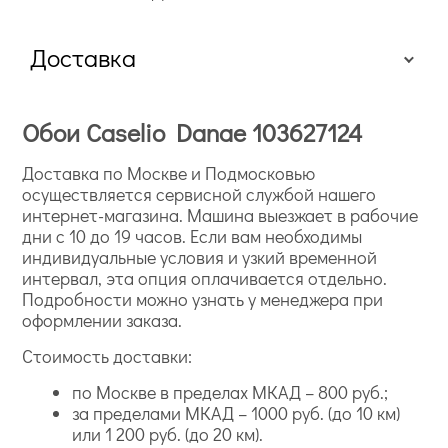
Это всего лишь небольшая часть того, что фабрика
предлагает покупателям. Каталог обоев Каселио на
нашем сайте дает большее представление о том, что
Доставка
предлагает бренд.
Обои Caselio Danae 103627124
Доставка по Москве и Подмосковью
осуществляется сервисной службой нашего
интернет-магазина. Машина выезжает в рабочие
дни с 10 до 19 часов. Если вам необходимы
индивидуальные условия и узкий временной
интервал, эта опция оплачивается отдельно.
Подробности можно узнать у менеджера при
оформлении заказа.
Стоимость доставки:
по Москве в пределах МКАД – 800 руб.;
за пределами МКАД – 1000 руб. (до 10 км)
или 1 200 руб. (до 20 км).