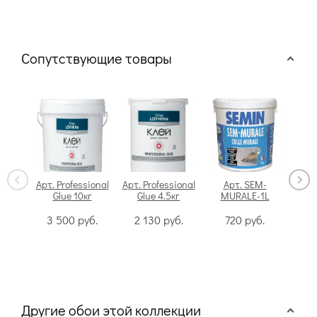
Сопутствующие товары
Арт. Professional
Арт. Professional
Арт. SEM-
Glue 10кг
Glue 4.5кг
MURALE-1L
Swi
3 500
руб.
2 130
руб.
720
руб.
Другие обои этой коллекции