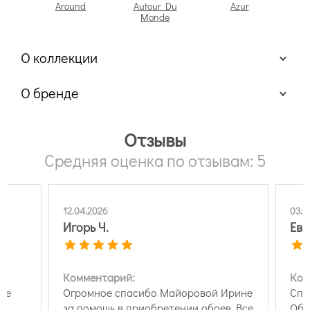
Around
Autour Du
Azur
Monde
О коллекции
О бренде
Отзывы
Средняя оценка по отзывам: 5
12.04.2026
03.0
Игорь Ч.
Евг
Комментарий:
Ком
еще
Огромное спасибо Майоровой Ирине
Спа
за помощь в приобретении обоев. Все
Обо