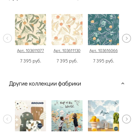
Арт. 103611077
Арт. 103611130
Арт. 103616066
Арт
7 395
руб.
7 395
руб.
7 395
руб.
7
Другие коллекции фабрики