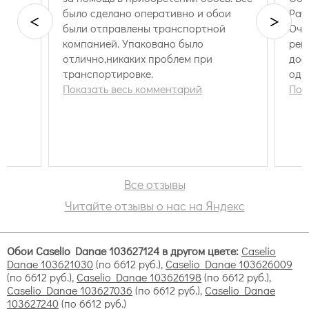
было сделано оперативно и обои
Раб
<
>
были отправлены транспортной
Оче
Beton. Название дано неспроста, обои вдохновлены
компанией. Упаковано было
рег
структурой бетона. Но не стоит беспокоиться,
отлично,никаких проблем при
дос
бетонное уныние вам не грозит.
транспортировке.
оди
Swing. Понравится тем, кто любит скандинавский
Показать весь комментарий
вре
Пок
стиль. Винтажные узоры, цвета от спокойных и
сдержанных до ярких и жизнерадостных, структура
льна. Все это создает уют и прекрасно сочетается с
простой лаконичной обстановкой.
Linen. Это коллекция обоев, которые воспроизводят
структуру льна. Она насчитывает множество
Все отзывы
цветовых оттенков, поэтому можно подобрать
варианты по своему вкусу для любой комнаты.
Читайте отзывы о нас на Яндекс
Oh la la. Позитивная коллекция, которая прекрасно
подойдет для оформления детских комнат. В ней
есть однотонные образцы нежных цветов и есть
Обои Caselio Danae 103627124 в другом цвете:
Caselio
обои с принтом: изображением бабочек, веселыми
Danae 103621030
(по 6612 руб.),
Caselio Danae 103626009
горохами, надписями, растениями и животными, и
(по 6612 руб.),
Caselio Danae 103626198
(по 6612 руб.),
даже с британским флагом.
Caselio Danae 103627036
(по 6612 руб.),
Caselio Danae
103627240
(по 6612 руб.)