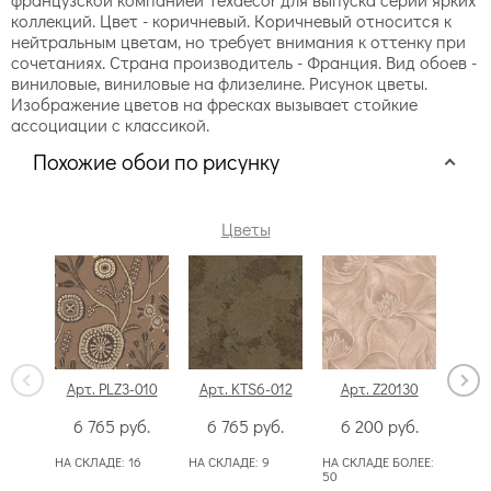
коллекций. Цвет - коричневый. Коричневый относится к
нейтральным цветам, но требует внимания к оттенку при
сочетаниях. Страна производитель - Франция. Вид обоев -
виниловые, виниловые на флизелине. Рисунок цветы.
Изображение цветов на фресках вызывает стойкие
ассоциации с классикой.
Похожие обои по рисунку
Цветы
Арт. PLZ3-010
Арт. KTS6-012
Арт. Z20130
Ар
6 765
руб.
6 765
руб.
6 200
руб.
6
НА СКЛАДЕ:
16
НА СКЛАДЕ:
9
НА СКЛАДЕ БОЛЕЕ:
НА С
50