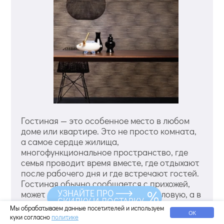
Гостиная — это особенное место в любом
доме или квартире. Это не просто комната,
а самое сердце жилища,
многофункциональное пространство, где
семья проводит время вместе, где отдыхают
после рабочего дня и где встречают гостей.
Гостиная обычно сообщается с прихожей,
УЗНАЙТЕ ПРО
может иметь выход в кухню или столовую, а в
СКИДКУ И ДОСТАВКУ
современных квартирах-студиях и вовсе
Мы обрабатываем данные посетителей и используем
ОК
является частью объединенного
куки согласно
политике