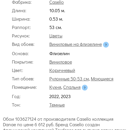
Фабрика:
Caselio
Длина:
10.05 м.
Ширина:
0.53 м.
Раппорт:
53 cм.
Рисунок:
Цветы
Вид обоев:
Виниловые на флизелине
Основа:
Флизелин
Покрытие:
Виниловое
Цвет:
Коричневый
Тип обоев:
Рулонные 50-53 см
,
Моющиеся
Помещение:
Кухня
,
Спальня
Год:
2022, 2023
Тон:
Темные
Обои 103627124 от производителя Caselio коллекция
Danae по цене 6 612 руб. Бренд Caselio создан
французской компанией Texdecor для выпуска серии ярких