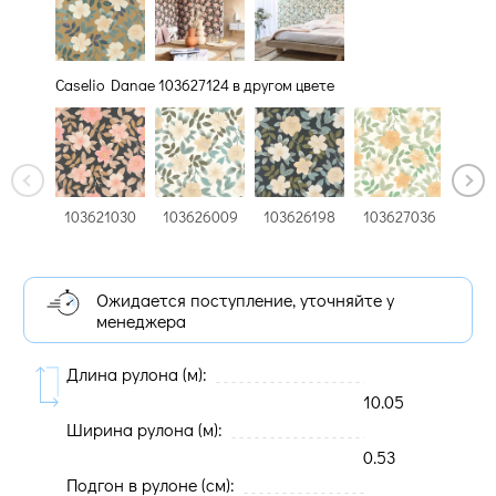
Caselio Danae 103627124 в другом цвете
103621030
103626009
103626198
103627036
1036
Ожидается поступление, уточняйте у
менеджера
Длина рулона (м):
10.05
Ширина рулона (м):
0.53
Подгон в рулоне (cм):