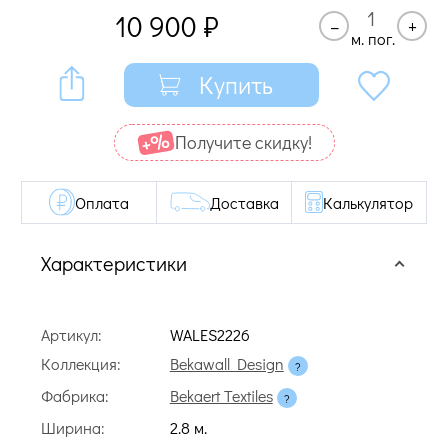
10 900
₽
–
+
м. пог.
Купить
Получите cкидку!
Оплата
Доставка
Калькулятор
Характеристики
Артикул:
WALES2226
Коллекция:
Bekawall Design
Фабрика:
Bekaert Textiles
Ширина:
2.8 м.