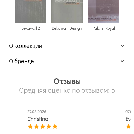
Bekawall 2
Bekawall Design
Palais Royal
О коллекции
Bekaert Textiles Bekawall Design
О бренде
Отзывы
Средняя оценка по отзывам: 5
27.03.2026
07.0
Christina
Eva