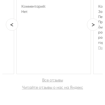
Комментарий:
Ком
Нет
Зак
Пет
Пре
<
>
был
рас
рас
гор
при
Пок
Все отзывы
Читайте отзывы о нас на Яндекс