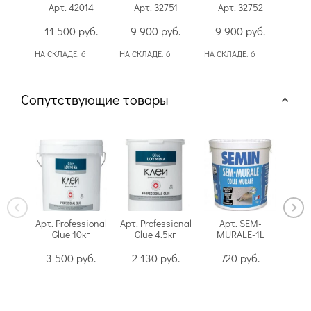
Арт. 42014
Арт. 32751
Арт. 32752
А
11 500
руб.
9 900
руб.
9 900
руб.
9
НА СКЛАДЕ:
6
НА СКЛАДЕ:
6
НА СКЛАДЕ:
6
Сопутствующие товары
Арт. Professional
Арт. Professional
Арт. SEM-
Glue 10кг
Glue 4.5кг
MURALE-1L
Swi
3 500
руб.
2 130
руб.
720
руб.