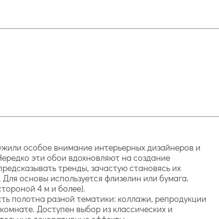
служили особое внимание интерьерных дизайнеров и
 Нередко эти обои вдохновляют на создание
 предсказывать тренды, зачастую становясь их
Для основы используется флизелин или бумага.
тороной 4 м и более).
сть полотна разной тематики: коллажи, репродукции
комнате. Доступен выбор из классических и
тельные декоративные эффекты.