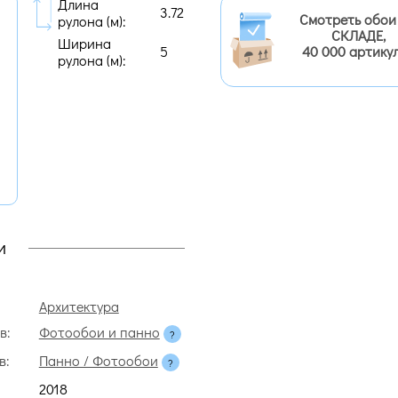
Длина
3.72
Смотреть обои
рулона (м):
СКЛАДЕ,
Ширина
5
40 000 артику
рулона (м):
и
Архитектура
в:
Фотообои и панно
в:
Панно / Фотообои
2018