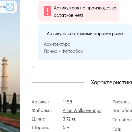
ить
Артикул снят с производства,
остатков нет!
Артикулы со схожими параметрами
Архитектура
Панно / Фотообои
Характеристик
Артикул:
1155
Рисунок:
Фабрика:
Atlas Wallcoverings
Вид обое
Длина:
3.72 м.
Тип обое
Ширина:
5 м.
Год: