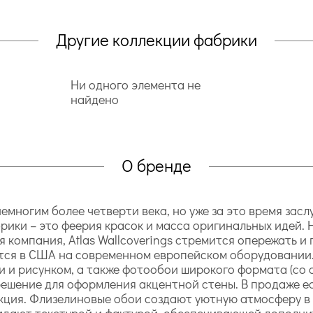
Другие коллекции фабрики
Ни одного элемента не
найдено
О бренде
 немногим более четверти века, но уже за это время за
рики – это феерия красок и масса оригинальных идей.
 компания, Atlas Wallcoverings стремится опережать и
тся в США на современном европейском оборудовании. 
и рисунком, а также фотообои широкого формата (со с
 решение для оформления акцентной стены. В продаже е
кция. Флизелиновые обои создают уютную атмосферу в 
адают текстурой и фактурой, обеспечивающей дополни