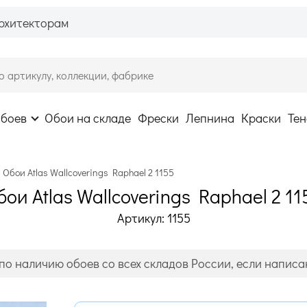
рхитекторам
обоев
Обои на складе
Фрески
Лепнина
Краски
Тен
Обои Atlas Wallcoverings Raphael 2 1155
бои Atlas Wallcoverings Raphael 2 11
Артикул: 1155
по наличию обоев со всех складов России, если написан