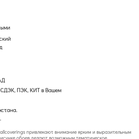
ными
ский
д
АД
СДЭК, ПЭК, КИТ в Вашем
хстана.
.
Wallcoverings привлекают внимание ярким и выразительным
 рисунке обоев делают возможным тематическое