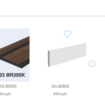
V133 BR395K
Арт. BO8012
Арт. по
550
руб.
899
руб.