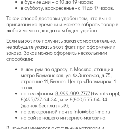
в будние дни – с 10 до 19 часов;
в субботу, воскресенье - с 11 до 17 часов.
Такой способ доставки удобен тем, что вы не
привязаны ко времени и можете забрать товар в
любой момент, когда вам будет удобно.
Если вы хотите получить заказ самостоятельно,
не забудьте указать этот факт при оформлении
заказа. Заказ можно оформить несколькими
способами:
в шоу-рум по адресу: г. Москва, станция
метро Бауманская, ул. Ф.Энгельса, д.75,
строение 11, Бизнес-Центр «Пальмира», 1
этаж;
по телефонам:
8-999-909-7777
(+whats app),
8(495)737-64-34
, или
8(800)555-64-34
(звонок бесплатный);
по электронной почте
info@oboi-ma.ru
;
на сайте нашего интернет-магазина.
В шоу-рум имеются актуальные каталоги и