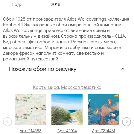
Год:
2018
Обои 1028 от производителя Atlas Wallcoverings коллекция
Raphael 1 Эксклюзивные обои американской компании
Atlas Wallcoverings привлекают внимание ярким и
выразительным дизайном. Страна производитель - США.
Вид обоев - фотообои и панно. Рисунок карты мира,
морская тематика. Морская атрибутика и само море в
декоре фресок наполнит комнату свежестью и
романтикой путешествий.
Похожие обои по рисунку
Карты мира
,
Морская тематика
Арт. 214588
Арт. 42014
Арт. 72144M
А