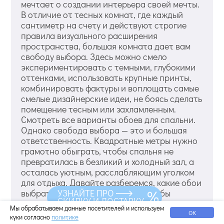
мечтает о создании интерьера своей мечты.
В отличие от тесных комнат, где каждый
сантиметр на счету и действуют строгие
правила визуального расширения
пространства, большая комната дает вам
свободу выбора. Здесь можно смело
экспериментировать с темными, глубокими
оттенками, использовать крупные принты,
комбинировать фактуры и воплощать самые
смелые дизайнерские идеи, не боясь сделать
помещение тесным или захламленным.
Смотреть все варианты обоев для спальни.
Однако свобода выбора — это и большая
ответственность. Квадратные метры нужно
грамотно обыграть, чтобы спальня не
превратилась в безликий и холодный зал, а
осталась уютным, расслабляющим уголком
для отдыха. Давайте разберемся, какие обои
выбрать для большой спальни, чтобы
УЗНАЙТЕ ПРО
СКИДКУ И ДОСТАВКУ
результат радовал вас долгие годы.
Мы обрабатываем данные посетителей и используем
Смотреть еще обои для спальни с вензелями.
ОК
куки согласно
политике