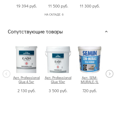
19 394
руб.
11 500
руб.
11 300
руб.
9
НА СКЛАДЕ:
6
НА С
Сопутствующие товары
Арт. Professional
Арт. Professional
Арт. SEM-
Glue 4.5кг
Glue 10кг
MURALE-1L
Swi
2 130
руб.
3 500
руб.
720
руб.