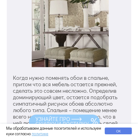
Когда нужно поменять обои в спальне,
притом что вся мебель остается прежней,
сделать это совсем несложно. Определив
доминирующий цвет, остается подобрать
симпатичный рисунок обоев абсолютно
любого типа. Спальня – помещение менее
всего нагруженное, несмотря на то, что в
УЗНАЙТЕ ПРО
ней люди проводят чуть ли не треть своей
СКИДКУ И ДОСТАВКУ
Мы обрабатываем данные посетителей и используем
жизни. Это не проходная комната, не
ОК
куки согласно
политике
влажная, не холодная – в ней только спят.