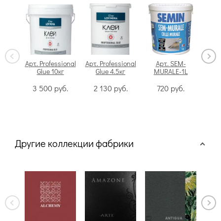
Арт. Professional
Арт. Professional
Арт. SEM-
Glue 10кг
Glue 4.5кг
MURALE-1L
Swi
3 500
руб.
2 130
руб.
720
руб.
Другие коллекции фабрики