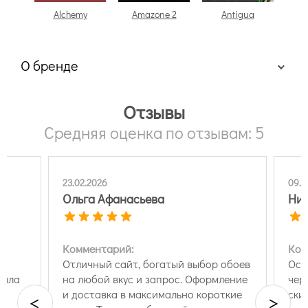
Alchemy
Amazone 2
Antigua
О бренде
Отзывы
Средняя оценка по отзывам: 5
23.02.2026
09.0
Ольга Афанасьева
Ник
Комментарий:
Ком
чу
Отличный сайт, богатый выбор обоев
Ост
вала
на любой вкус и запрос. Оформление
чер
и доставка в максимально короткие
ски
<
>