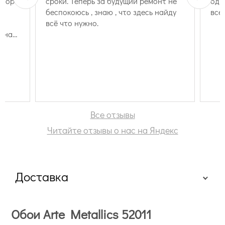
ыбор
сроки. Теперь за будущий ремонт не
одн
беспокоюсь , знаю , что здесь найду
все
всё что нужно.
и на
ора и
в
де,
ли
ла
Все отзывы
Читайте отзывы о нас на Яндекс
емя.
а
ю
 не
Доставка
Обои Arte Metallics 52011