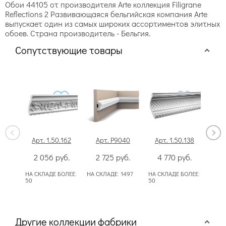
Обои 44105 от производителя Arte коллекция Filigrane
Reflections 2 Развивающаяся бельгийская компания Arte
выпускает один из самых широких ассортиментов элитных
обоев. Страна производитель - Бельгия.
Сопутствующие товары
Арт. 1.50.162
Арт. P9040
Арт. 1.50.138
А
2 056
руб.
2 725
руб.
4 770
руб.
7
НА СКЛАДЕ БОЛЕЕ:
НА СКЛАДЕ:
1497
НА СКЛАДЕ БОЛЕЕ:
НА С
50
50
Другие коллекции фабрики