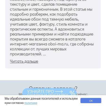
текстуру и цвет, сделав помещение
стильным и гармоничным. В этой статье мы
подробно разберем, как подобрать
идеальные обои под темную мебель,
учитывая цвет, фактуру, стиль комнаты и
практические аспекты. А вдохновиться
реальными примерами и найти подходящие
покрытия вы всегда сможете в каталоге
интернет-магазина oboi-ma.ru, где собраны
коллекции от лучших мировых
производителей. ...
Читать дальше
Остались вопросы?
УЗНАЙТЕ ПРО
Мы всё знаем про обои, звоните прямо сейчас:
СКИДКУ И ДОСТАВКУ
Мы обрабатываем данные посетителей и используем
ОК
8-800-555-64-34
куки согласно
политике