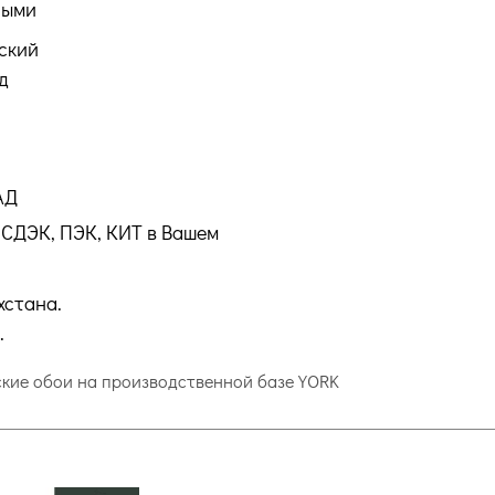
ными
ский
д
АД
СДЭК, ПЭК, КИТ в Вашем
хстана.
.
рские обои на производственной базе YORK