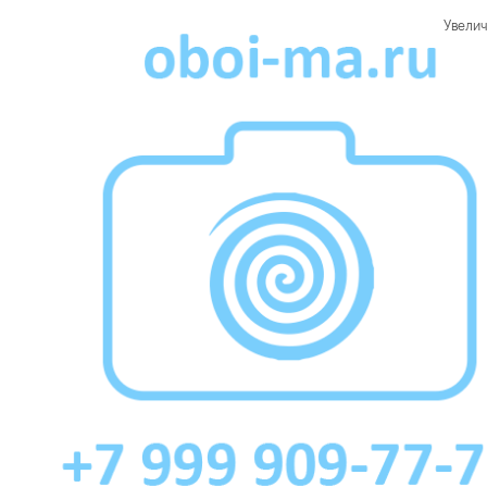
Увелич