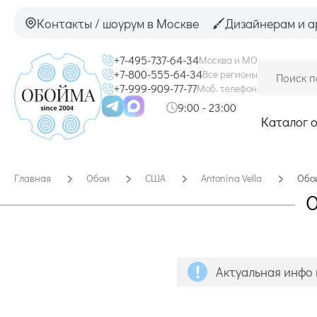
Контакты / шоурум в Москве
Дизайнерам и а
+7-495-737-64-34
Москва и МО
+7-800-555-64-34
Все регионы
+7-999-909-77-77
Моб. телефон
9:00 - 23:00
Каталог 
Главная
Обои
США
Antonina Vella
Обои
О
Актуальная инфо 