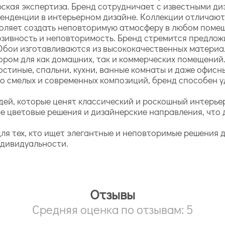
рская экспертиза. Бренд сотрудничает с известными ди
енденции в интерьерном дизайне. Коллекции отличают
воляет создать неповторимую атмосферу в любом поме
люзивность и неповторимость. Бренд стремится предло
Обои изготавливаются из высококачественных материа
ором для как домашних, так и коммерческих помещений
остиные, спальни, кухни, ванные комнаты и даже офис
 до смелых и современных композиций, бренд способен
дей, которые ценят классический и роскошный интерьер
е цветовые решения и дизайнерские направления, что 
 для тех, кто ищет элегантные и неповторимые решения 
ндивидуальности.
Отзывы
Средняя оценка по отзывам: 5