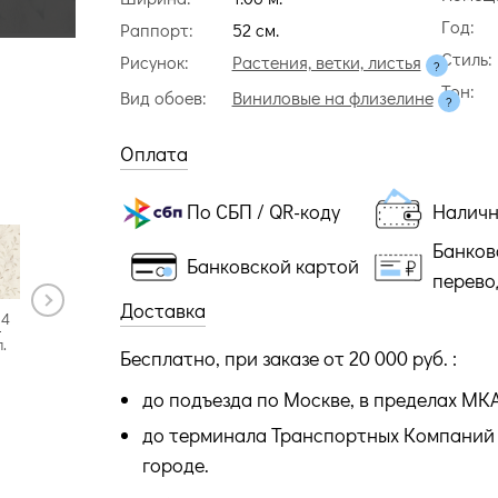
Год:
Раппорт:
52 cм.
Стиль:
Рисунок:
Растения, ветки, листья
Тон:
Вид обоев:
Виниловые на флизелине
Оплата
По СБП / QR-коду
Налич
Банков
Банковской картой
перево
Доставка
-4
15026-5
15026-7
15026-8
15026-9
.
50 рул.
50 рул.
50 рул.
50 рул.
Бесплатно, при заказе от 20 000 руб. :
до подъезда по Москве, в пределах МК
до терминала Транспортных Компаний 
городе.