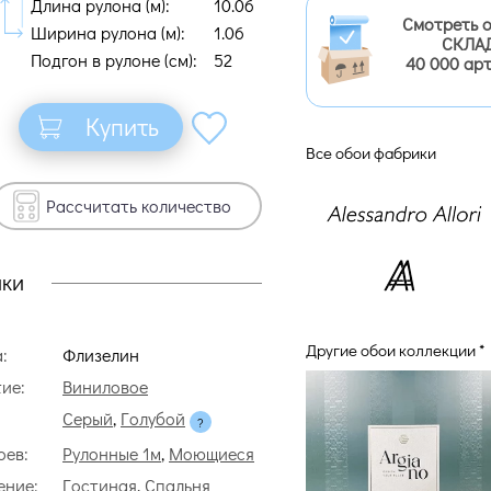
Длина рулона (м):
10.06
Смотреть 
Ширина рулона (м):
1.06
СКЛАД
Подгон в рулоне (cм):
52
40 000 ар
Купить
Все обои фабрики
Рассчитать количество
ики
Другие обои коллекции *
:
Флизелин
ие:
Виниловое
Серый
,
Голубой
оев:
Рулонные 1м
,
Моющиеся
ение:
Гостиная
,
Спальня