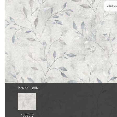
Увелич
Компаньоны
15025-7