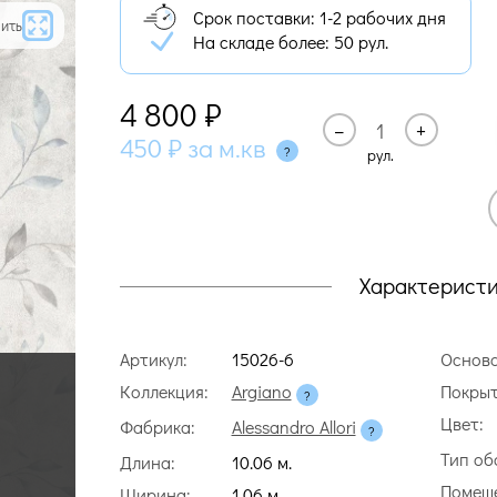
Срок поставки: 1-2 рабочих дня
ить
На складе более:
50 рул.
4 800
₽
–
+
450
₽
за м.кв
рул.
Характерист
Артикул:
15026-6
Основа
Коллекция:
Argiano
Покрыт
Цвет:
Фабрика:
Alessandro Allori
Тип об
Длина:
10.06 м.
Помещ
Ширина:
1.06 м.