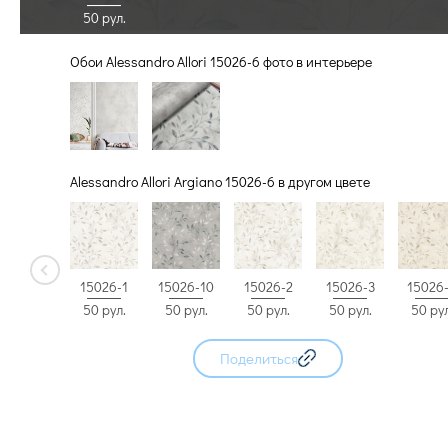
50 рул.
Обои Alessandro Allori 15026-6 фото в интерьере
Alessandro Allori Argiano 15026-6 в другом цвете
15026-1
15026-10
15026-2
15026-3
15026
50 рул.
50 рул.
50 рул.
50 рул.
50 рул
Поделиться