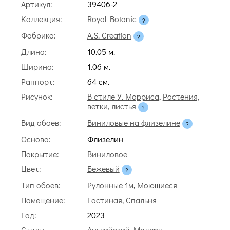
Артикул:
39406-2
Коллекция:
Royal Botanic
Фабрика:
A.S. Creation
Длина:
10.05 м.
Ширина:
1.06 м.
Раппорт:
64 cм.
Рисунок:
В стиле У. Морриса
,
Растения,
ветки, листья
Вид обоев:
Виниловые на флизелине
Основа:
Флизелин
Покрытие:
Виниловое
Цвет:
Бежевый
Тип обоев:
Рулонные 1м
,
Моющиеся
Помещение:
Гостиная
,
Спальня
Год:
2023
Стиль:
Английский
,
Модерн
,