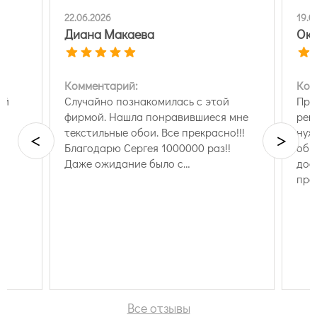
22.06.2026
19.0
Диана Макаева
Окс
Комментарий:
Ком
ой
Случайно познакомилась с этой
Пре
фирмой. Нашла понравившиеся мне
рек
текстильные обои. Все прекрасно!!!
нуж
<
>
Благодарю Сергея 1000000 раз!!
обр
Даже ожидание было с…
дос
про
Все отзывы