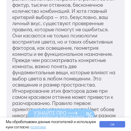
фактур, тысячи оттенков, бесконечное
количество комбинаций. И хотя главный
критерий выбора — это, безусловно, ваш
личный вкус, существуют проверенные
правила, которые помогут не ошибиться.
Они касаются не только психологии
восприятия цвета, но и таких объективных
факторов, как освещение, геометрия
комнаты и ее функциональное назначение.
Прежде чем рассматривать конкретные
комнаты, важно понять две
фундаментальные вещи, которые влияют на
выбор цвета в любом помещении. Это
освещение и размер пространства.
Игнорирование этих факторов даже при
самом красивом оттенке может привести к
разочарованию. Правило первое:
ориентация по сторонам света Цвет обоев
УЗНАЙТЕ ПРО
никогда не выглядит одинаково при разном
СКИДКУ И ДОСТАВКУ
освещении. То, что в магазине казалось
Мы обрабатываем данные посетителей и используем
ОК
теплым песочным, в комнате с окнами на ...
куки согласно
политике