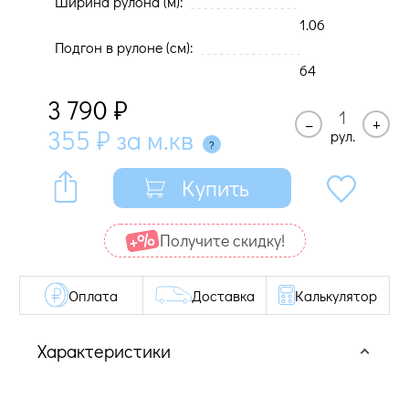
Ширина рулона (м):
1.06
Подгон в рулоне (cм):
64
3 790
₽
–
+
355
₽
за м.кв
рул.
Купить
Получите cкидку!
Оплата
Доставка
Калькулятор
Характеристики