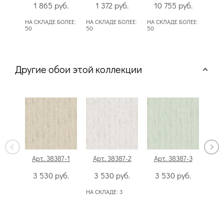
1 865
руб.
1 372
руб.
10 755
руб.
6
НА СКЛАДЕ БОЛЕЕ:
НА СКЛАДЕ БОЛЕЕ:
НА СКЛАДЕ БОЛЕЕ:
НА С
50
50
50
Другие обои этой коллекции
Арт. 38387-1
Арт. 38387-2
Арт. 38387-3
Ар
3 530
руб.
3 530
руб.
3 530
руб.
3
НА СКЛАДЕ:
3
НА С