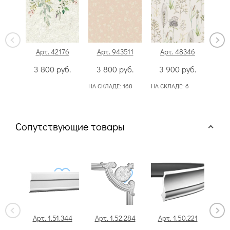
Арт. 42176
Арт. 943511
Арт. 48346
Ар
3 800
руб.
3 800
руб.
3 900
руб.
3
НА СКЛАДЕ:
168
НА СКЛАДЕ:
6
НА С
Сопутствующие товары
Арт. 1.51.344
Арт. 1.52.284
Арт. 1.50.221
Ар