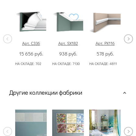
Арт. C336
Арт. SX182
Арт. PX116
А
15 656
руб.
938
руб.
578
руб.
1
НА СКЛАДЕ:
702
НА СКЛАДЕ:
7130
НА СКЛАДЕ:
4811
НА С
Другие коллекции фабрики