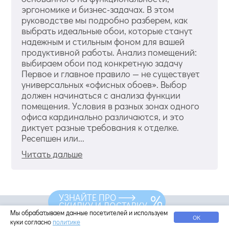
эргономике и бизнес-задачах. В этом
руководстве мы подробно разберем, как
выбрать идеальные обои, которые станут
надежным и стильным фоном для вашей
продуктивной работы. Анализ помещений:
выбираем обои под конкретную задачу
Первое и главное правило — не существует
универсальных «офисных обоев». Выбор
должен начинаться с анализа функции
помещения. Условия в разных зонах одного
офиса кардинально различаются, и это
диктует разные требования к отделке.
Ресепшен или...
Читать дальше
УЗНАЙТЕ ПРО
СКИДКУ И ДОСТАВКУ
Остались вопросы?
Мы обрабатываем данные посетителей и используем
ОК
куки согласно
политике
Мы всё знаем про обои, звоните прямо сейчас: