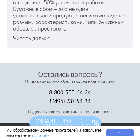
определяет 50% успеха всей работы.
Бумажные обои — это не один
универсальный продукт, а несколько видов с
разными характеристиками. Типы бумажных
обоев: от простого к...
Читать дальше
Остались вопросы?
Мы всё знаем про обои, звоните прямо сейчас:
8-800-555-64-34
8(495)-737-64-34
С удовольствием ответим на ваши вопросы
УЗНАЙТЕ ПРО
СКИДКУ И ДОСТАВКУ
Мы обрабатываем данные посетителей и используем
ОК
8 800 555-64-34
куки согласно
политике